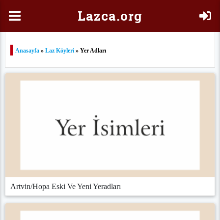
Laz
ca.org
Anasayfa
»
Laz Köyleri
» Yer Adları
Artvin/Hopa Eski Ve Yeni Yeradları