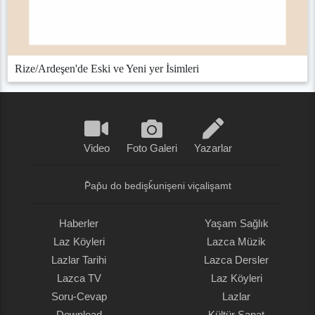
Rize/Ardeşen'de Eski ve Yeni yer İsimleri
Video
Foto Galeri
Yazarlar
P̌ap̌u do bedişǩunişeni viçalişamt
Haberler
Yaşam Sağlık
Laz Köyleri
Lazca Müzik
Lazlar Tarihi
Lazca Dersler
Lazca TV
Laz Köyleri
Soru-Cevap
Lazlar
Download
Kültür Sanat