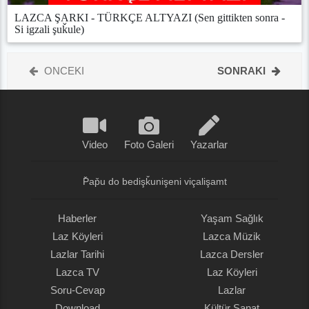
LAZCA ŞARKI - TÜRKÇE ALTYAZI (Sen gittikten sonra -
Si igzali şuǩule)
ONCEKI
SONRAKI
Video
Foto Galeri
Yazarlar
P̌ap̌u do bedişǩunişeni viçalişamt
Haberler
Yaşam Sağlık
Laz Köyleri
Lazca Müzik
Lazlar Tarihi
Lazca Dersler
Lazca TV
Laz Köyleri
Soru-Cevap
Lazlar
Download
Kültür Sanat