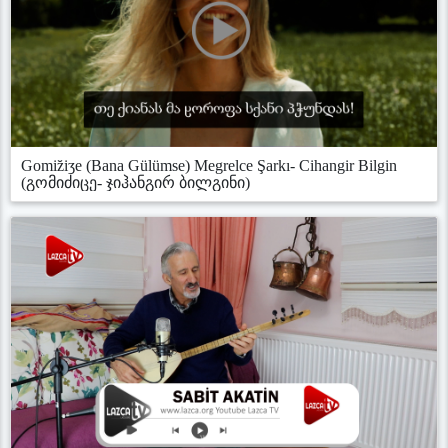
Gomiz̆iʒe (Bana Gülümse) Megrelce Şarkı- Cihangir Bilgin
(გომიძიცე- ჯიჰანგირ ბილგინი)