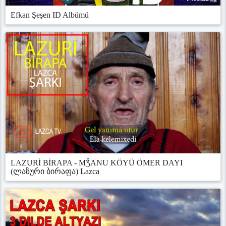
Efkan Şeşen ID Albümü
LAZURİ BİRAPA - MǮANU KÖYÜ ÖMER DAYI
(ლაზური ბირაფა) Lazca