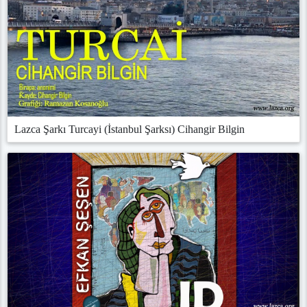
Lazca Şarkı Turcayi (İstanbul Şarksı) Cihangir Bilgin