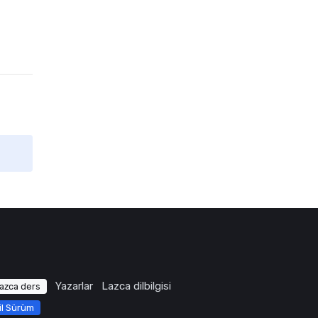
Yazarlar
Lazca dilbilgisi
azca ders
il Sürüm