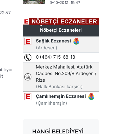
3-10-2013, 18:47
22:57
biliyor
it
HANGİ BELEDİYEYİ