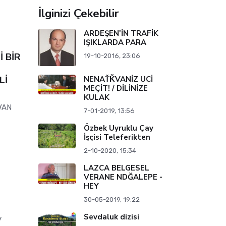
İlginizi Çekebilir
ARDEŞEN'İN TRAFİK
IŞIKLARDA PARA
 BİR
19-10-2016, 23:06
Lİ
NENAŤǨVANİZ UCİ
MEÇİT! / DİLİNİZE
KULAK
VAN
7-01-2019, 13:56
Özbek Uyruklu Çay
İşçisi Teleferikten
2-10-2020, 15:34
LAZCA BELGESEL
VERANE NDĞALEPE -
HEY
30-05-2019, 19:22
Sevdaluk dizisi
y