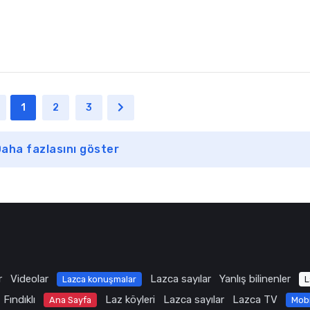
1
2
3
aha fazlasını göster
r
Videolar
Lazca sayılar
Yanlış bilinenler
Lazca konuşmalar
L
Fındıklı
Laz köyleri
Lazca sayılar
Lazca TV
Ana Sayfa
Mob