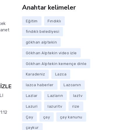
Anahtar kelimeler
Eğitim
Fındıklı
cek
hanet
fındıklı belediyesi
gökhan alptekin
Gökhan Alptekin video izle
Gökhan Alptekin kemençe dinle
Karadeniz
Lazca
İZLE
lazca haberler
Lazcanın
LI
Lazlar
Lazların
laztv
Lazuri
lazuritv
rize
1:12
Çay
çay
çay kanunu
çaykur