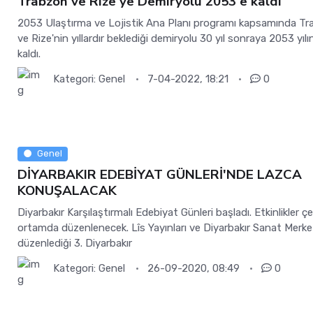
Trabzon ve Rize'ye Demiryolu 2053'e kaldı
2053 Ulaştırma ve Lojistik Ana Planı programı kapsamında T
ve Rize'nin yıllardır beklediği demiryolu 30 yıl sonraya 2053 yılı
kaldı.
Kategori:
Genel
7-04-2022, 18:21
0
Genel
DİYARBAKIR EDEBİYAT GÜNLERİ'NDE LAZCA
KONUŞALACAK
Diyarbakır Karşılaştırmalı Edebiyat Günleri başladı. Etkinlikler çe
ortamda düzenlenecek. Lîs Yayınları ve Diyarbakır Sanat Merke
düzenlediği 3. Diyarbakır
Kategori:
Genel
26-09-2020, 08:49
0