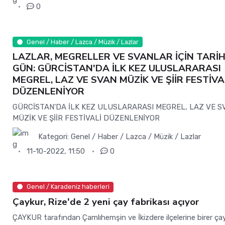
0
Genel / Haber / Lazca / Müzik / Lazlar
LAZLAR, MEGRELLER VE SVANLAR İÇİN TARİHİ
GÜN: GÜRCİSTAN'DA İLK KEZ ULUSLARARASI
MEGREL, LAZ VE SVAN MÜZİK VE ŞİİR FESTİVA
DÜZENLENİYOR
GÜRCİSTAN'DA İLK KEZ ULUSLARARASI MEGREL, LAZ VE S
MÜZİK VE ŞİİR FESTİVALİ DÜZENLENİYOR
Kategori:
Genel / Haber / Lazca / Müzik / Lazlar
11-10-2022, 11:50
0
Genel / Karadeniz haberleri
Çaykur, Rize'de 2 yeni çay fabrikası açıyor
ÇAYKUR tarafından Çamlıhemşin ve İkizdere ilçelerine birer ça