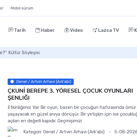
ler
Mobil sürüm
Tarih
Haber
Video
Lazca TV
K
e?" Kültür Söyleşisi
Genel / Artvin Arhavi (Ark'abi)
ÇKUNİ BEREPE 3. YÖRESEL ÇOCUK OYUNLARI
ŞENLIĞI
Etkinliğimiz Var Bir oyun, bazen bir çocuğun hafızasında ömü
yaşayacak en güzel anıya dönüşür. Bir yetişkin için ise çocukl
açılan en değerli kapıdır. Geçmişimizi
Kategori:
Genel / Artvin Arhavi (Ark'abi)
5-08-2026