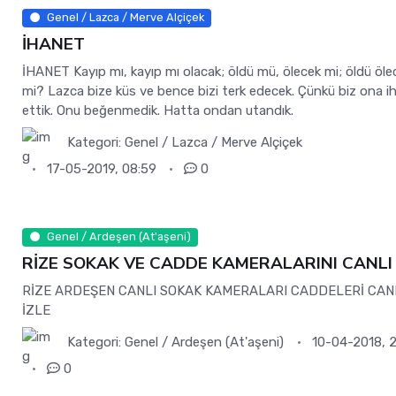
Genel / Lazca / Merve Alçiçek
İHANET
İHANET Kayıp mı, kayıp mı olacak; öldü mü, ölecek mi; öldü öle
mi? Lazca bize küs ve bence bizi terk edecek. Çünkü biz ona i
ettik. Onu beğenmedik. Hatta ondan utandık.
Kategori:
Genel / Lazca / Merve Alçiçek
17-05-2019, 08:59
0
Genel / Ardeşen (At'aşeni)
RİZE SOKAK VE CADDE KAMERALARINI CANLI 
RİZE ARDEŞEN CANLI SOKAK KAMERALARI CADDELERİ CAN
İZLE
Kategori:
Genel / Ardeşen (At'aşeni)
10-04-2018, 2
0