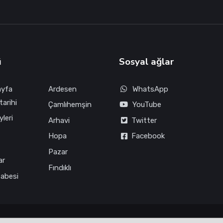
ü
Sosyal ağlar
ayfa
Ardesen
WhatsApp
tarihi
Çamlıhemşin
YouTube
leri
Arhavi
Twitter
Hopa
Facebook
Pazar
ar
Fındıklı
fabesi