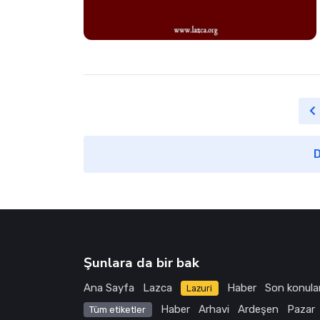
D
Şunlara da bir bak
Ana Sayfa
Lazca
Haber
Son konula
Lazuri
Haber
Arhavi
Ardeşen
Pazar
Tüm etiketler