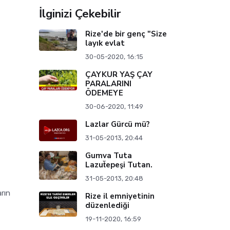
İlginizi Çekebilir
Rize'de bir genç "Size
layık evlat
30-05-2020, 16:15
ÇAYKUR YAŞ ÇAY
PARALARINI
ÖDEMEYE
30-06-2020, 11:49
Lazlar Gürcü mü?
31-05-2013, 20:44
Gumva Tuta
Lazut̆epeşi Tutan.
31-05-2013, 20:48
rın
Rize il emniyetinin
i
düzenlediği
19-11-2020, 16:59