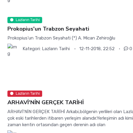
Lazların Tarihi
Prokopius'un Trabzon Seyahati
Prokopius'un Trabzon Seyahati (*) A. Mican Zehiroğlu
Kategori:
Lazların Tarihi
12-11-2018, 22:52
0
Lazların Tarihi
ARHAVİ'NİN GERÇEK TARİHİ
ARHAVİ'NİN GERÇEK TARİHİ Arkabi,bölgenin yerlileri olan Lazla
çok eski tarihlerden itibaren yerleşim alanıdır.Yerleşimin adı kim
zaman kentin ortasından geçen derenin adı olan