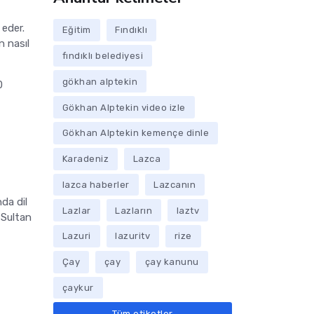
 eder.
Eğitim
Fındıklı
n nasıl
fındıklı belediyesi
gökhan alptekin
0
Gökhan Alptekin video izle
Gökhan Alptekin kemençe dinle
Karadeniz
Lazca
lazca haberler
Lazcanın
da dil
Lazlar
Lazların
laztv
 Sultan
Lazuri
lazuritv
rize
Çay
çay
çay kanunu
çaykur
Tüm etiketler