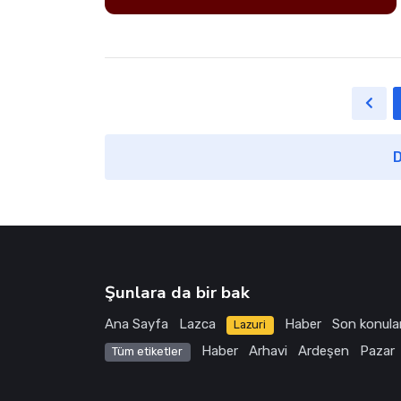
D
Şunlara da bir bak
Ana Sayfa
Lazca
Haber
Son konula
Lazuri
Haber
Arhavi
Ardeşen
Pazar
Tüm etiketler