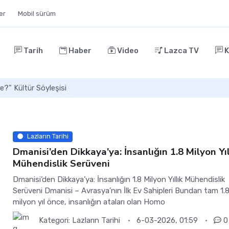
ler
Mobil sürüm
Tarih
Haber
Video
Lazca TV
K
e?" Kültür Söyleşisi
Lazların Tarihi
Dmanisi’den Dikkaya’ya: İnsanlığın 1.8 Milyon Yıl
Mühendislik Serüveni
Dmanisi’den Dikkaya’ya: İnsanlığın 1.8 Milyon Yıllık Mühendislik
Serüveni ​Dmanisi – Avrasya’nın İlk Ev Sahipleri ​Bundan tam 1.
milyon yıl önce, insanlığın ataları olan Homo
Kategori:
Lazların Tarihi
6-03-2026, 01:59
0