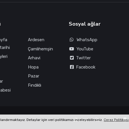
ü
Sosyal ağlar
ayfa
Ardesen
WhatsApp
tarihi
Çamlıhemşin
YouTube
leri
Arhavi
Twitter
Hopa
Facebook
Pazar
ar
Fındıklı
fabesi
oxori
sitemap
m
ndırmaktayız. Detaylar için veri politikamızı inceleyebilirsiniz.
Çerez Politikası