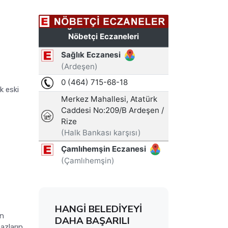
ok eski
HANGİ BELEDİYEYİ
en
DAHA BAŞARILI
azların