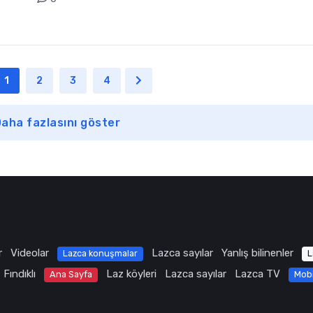
1
2
3
4
aha fazlasını göster
r
Videolar
Lazca sayılar
Yanlış bilinenler
Lazca konuşmalar
L
Fındıklı
Laz köyleri
Lazca sayılar
Lazca TV
Ana Sayfa
Mob