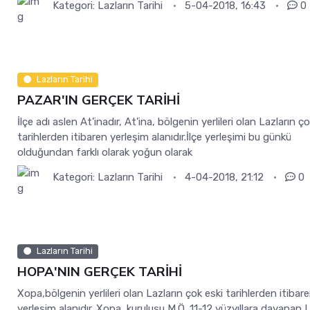
Kategori:
Lazların Tarihi
5-04-2018, 16:43
0
Lazların Tarihi
PAZAR'IN GERÇEK TARİHİ
İlçe adı aslen At’inadır, At’ina, bölgenin yerlileri olan Lazların ç
tarihlerden itibaren yerleşim alanıdır.İlçe yerleşimi bu günkü
olduğundan farklı olarak yoğun olarak
Kategori:
Lazların Tarihi
4-04-2018, 21:12
0
Lazların Tarihi
HOPA'NIN GERÇEK TARİHİ
Xopa,bölgenin yerlileri olan Lazların çok eski tarihlerden itibar
yerleşim alanıdır. Xopa ,kuruluşu M.Ö. 11-12 yüzyıllara dayanan L