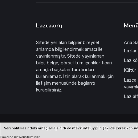
Lazca.org
Men
Sitede yer alan bilgiler bireysel
Ana S
anlamda bilgilendirmek amacı ile
Lazlar 
yayınlanmıştır. Sitede yayınlanan
Laz köy
bilgi, belge, görsel tüm içerikler ticari
amaçla başkaları tarafından
Kültür
kullanılamaz. İzin alarak kullanmak için
Lazca
iletişim menüsünde bağlantı
yayıml
kurabilirsiniz.
Laz al
© Copyright © 2011-2022 - All Rights Reserved.
Veri politikasındaki amaçlarla sınırlı ve mevzuata uygun şekilde çerez konumla
Powered by WebsitePolicies