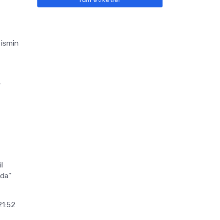
 ismin
4
l
da’’
21:52