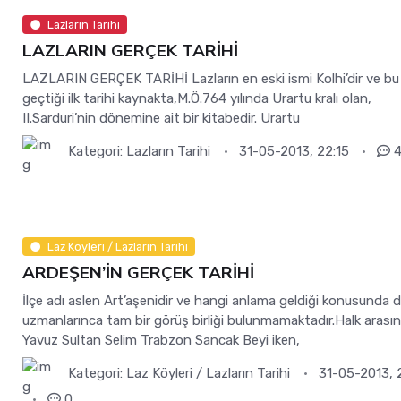
Lazların Tarihi
LAZLARIN GERÇEK TARİHİ
LAZLARIN GERÇEK TARİHİ Lazların en eski ismi Kolhi’dir ve bu
geçtiği ilk tarihi kaynakta,M.Ö.764 yılında Urartu kralı olan,
II.Sarduri’nin dönemine ait bir kitabedir. Urartu
Kategori:
Lazların Tarihi
31-05-2013, 22:15
Laz Köyleri / Lazların Tarihi
ARDEŞEN’İN GERÇEK TARİHİ
İlçe adı aslen Art’aşenidir ve hangi anlama geldiği konusunda di
uzmanlarınca tam bir görüş birliği bulunmamaktadır.Halk arasın
Yavuz Sultan Selim Trabzon Sancak Beyi iken,
Kategori:
Laz Köyleri / Lazların Tarihi
31-05-2013, 
0