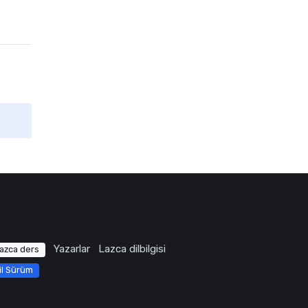
Yazarlar
Lazca dilbilgisi
azca ders
il Sürüm