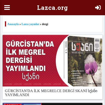
Laz
ca.org
Anasayfa
»
Lazca yayınlar
» dergi
GÜRCİSTAN'DA İLK MEGRELCE DERGİ SKANİ სქანი
YAYIMLANDI