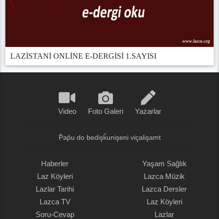
LAZİSTANİ ONLİNE E-DERGİSİ 1.SAYISI
Video
Foto Galeri
Yazarlar
P̌ap̌u do bedişǩunişeni viçalişamt
Haberler
Yaşam Sağlık
Laz Köyleri
Lazca Müzik
Lazlar Tarihi
Lazca Dersler
Lazca TV
Laz Köyleri
Soru-Cevap
Lazlar