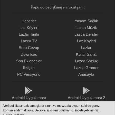
P̌ap̌u do bedişǩunişeni viçalişamt
Haberler
Yaşam Sağlık
Laz Köyleri
Lazca Müzik
Lazlar Tarihi
Lazca Dersler
Lazca TV
Laz Köyleri
Soru-Cevap
Lazlar
Download
Kültür Sanat
Son Eklenenler
Lazca Sözlük
İletişim
Lazca Gramer
PC Versiyonu
Anasayfa
Android Uygulaması
Android Uygulaması 2
İndir
İndir
Veri politikasındaki amaçlarla sınırlı ve mevzuata uygun şekilde çerez
konumlandırmaktayız. Detaylar için veri politikamızı inceleyebilirsiniz.
Çerez Politikası