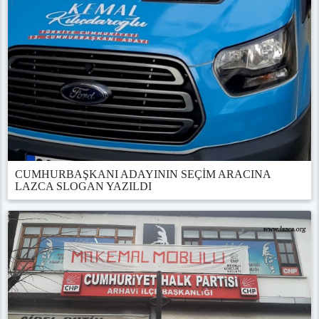
CUMHURBAŞKANI ADAYININ SEÇİM ARACINA
LAZCA SLOGAN YAZILDI