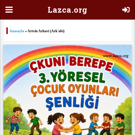
Laz
ca.org
Anasayfa
» Artvin Arhavi (Ark'abi)