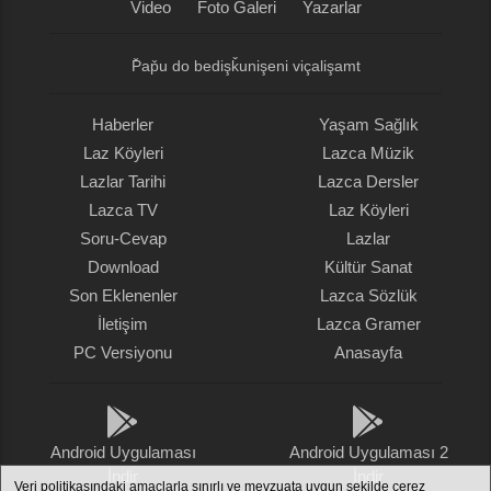
Video
Foto Galeri
Yazarlar
P̌ap̌u do bedişǩunişeni viçalişamt
Haberler
Yaşam Sağlık
Laz Köyleri
Lazca Müzik
Lazlar Tarihi
Lazca Dersler
Lazca TV
Laz Köyleri
Soru-Cevap
Lazlar
Download
Kültür Sanat
Son Eklenenler
Lazca Sözlük
İletişim
Lazca Gramer
PC Versiyonu
Anasayfa
Android Uygulaması
Android Uygulaması 2
İndir
İndir
Veri politikasındaki amaçlarla sınırlı ve mevzuata uygun şekilde çerez