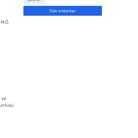
Tüm etiketler
 M.Ö.
 ve
rüntüsü