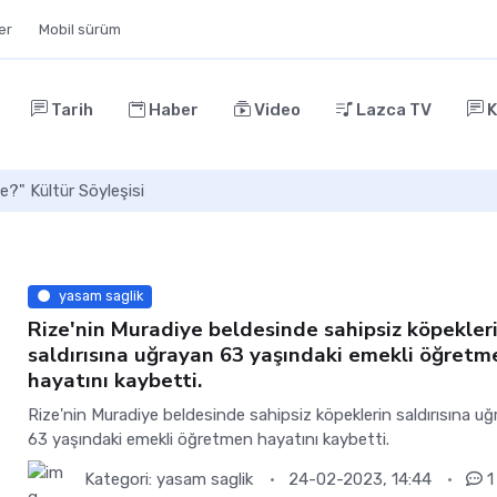
ler
Mobil sürüm
Tarih
Haber
Video
Lazca TV
K
e?" Kültür Söyleşisi
yasam saglik
Rize'nin Muradiye beldesinde sahipsiz köpekler
saldırısına uğrayan 63 yaşındaki emekli öğretm
hayatını kaybetti.
Rize'nin Muradiye beldesinde sahipsiz köpeklerin saldırısına u
63 yaşındaki emekli öğretmen hayatını kaybetti.
Kategori:
yasam saglik
24-02-2023, 14:44
1