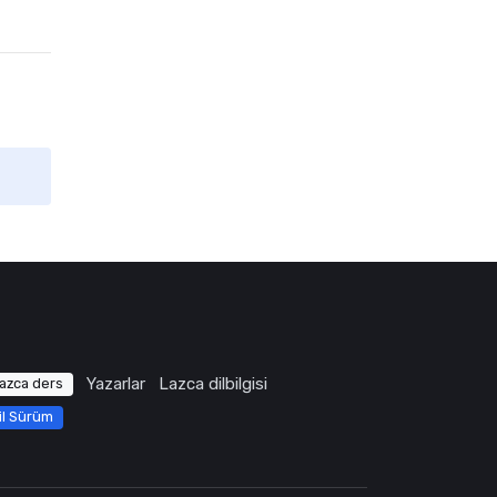
Yazarlar
Lazca dilbilgisi
azca ders
il Sürüm