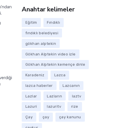
ğı'ndan
Anahtar kelimeler
i.
Eğitim
Fındıklı
0
fındıklı belediyesi
gökhan alptekin
Gökhan Alptekin video izle
Gökhan Alptekin kemençe dinle
ı
Karadeniz
Lazca
verdiği
ü
lazca haberler
Lazcanın
Lazlar
Lazların
laztv
Lazuri
lazuritv
rize
Çay
çay
çay kanunu
çaykur