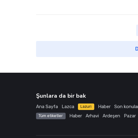
D
Şunlara da bir bak
Ana Sayfa
Lazca
Haber
Son konula
Lazuri
Haber
Arhavi
Ardeşen
Pazar
Tüm etiketler