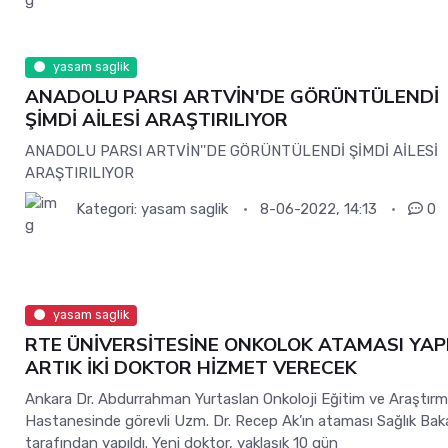
yasam saglik
ANADOLU PARSI ARTVİN'DE GÖRÜNTÜLENDİ
ŞİMDİ AİLESİ ARAŞTIRILIYOR
ANADOLU PARSI ARTVİN''DE GÖRÜNTÜLENDİ ŞİMDİ AİLESİ
ARAŞTIRILIYOR
Kategori:
yasam saglik
8-06-2022, 14:13
0
yasam saglik
RTE ÜNİVERSİTESİNE ONKOLOK ATAMASI YAPI
ARTIK İKİ DOKTOR HİZMET VERECEK
Ankara Dr. Abdurrahman Yurtaslan Onkoloji Eğitim ve Araştır
Hastanesinde görevli Uzm. Dr. Recep Ak’ın ataması Sağlık Baka
tarafından yapıldı. Yeni doktor, yaklaşık 10 gün