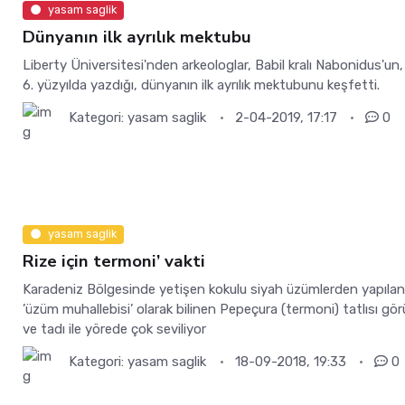
yasam saglik
Dünyanın ilk ayrılık mektubu
Liberty Üniversitesi'nden arkeologlar, Babil kralı Nabonidus'un,
6. yüzyılda yazdığı, dünyanın ilk ayrılık mektubunu keşfetti.
Kategori:
yasam saglik
2-04-2019, 17:17
0
yasam saglik
Rize için termoni’ vakti
Karadeniz Bölgesinde yetişen kokulu siyah üzümlerden yapılan
’üzüm muhallebisi’ olarak bilinen Pepeçura (termoni) tatlısı gö
ve tadı ile yörede çok seviliyor
Kategori:
yasam saglik
18-09-2018, 19:33
0