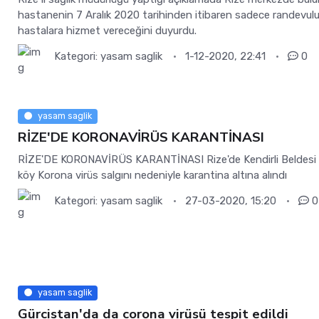
hastanenin 7 Aralık 2020 tarihinden itibaren sadece randevul
hastalara hizmet vereceğini duyurdu.
Kategori:
yasam saglik
1-12-2020, 22:41
0
yasam saglik
RİZE'DE KORONAVİRÜS KARANTİNASI
RİZE'DE KORONAVİRÜS KARANTİNASI Rize'de Kendirli Beldesi 
köy Korona virüs salgını nedeniyle karantina altına alındı
Kategori:
yasam saglik
27-03-2020, 15:20
0
yasam saglik
Gürcistan'da da corona virüsü tespit edildi