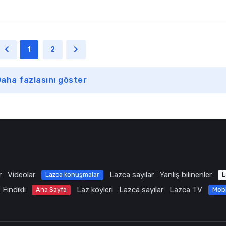
1
2
aha fazlasını göster
r
Videolar
Lazca sayılar
Yanlış bilinenler
Lazca konuşmalar
L
Fındıklı
Laz köyleri
Lazca sayılar
Lazca TV
Ana Sayfa
Mob