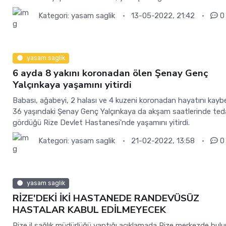
Kategori:
yasam saglik
13-05-2022, 21:42
0
yasam saglik
6 ayda 8 yakını koronadan ölen Şenay Genç
Yalçınkaya yaşamını yitirdi
Babası, ağabeyi, 2 halası ve 4 kuzeni koronadan hayatını kay
36 yaşındaki Şenay Genç Yalçınkaya da akşam saatlerinde ted
gördüğü Rize Devlet Hastanesi'nde yaşamını yitirdi.
Kategori:
yasam saglik
21-02-2022, 13:58
0
yasam saglik
RİZE'DEKİ İKİ HASTANEDE RANDEVÜSÜZ
HASTALAR KABUL EDİLMEYECEK
Rize il sağlık müdürlüğü yaptığı açıklamada Rize merkezde bulu