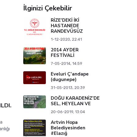
İlginizi Çekebilir
RİZE'DEKİ İKİ
HASTANEDE
RANDEVÜSÜZ
1-12-2020, 22:41
2014 AYDER
FESTİVALİ
7-05-2014, 14:59
Eveluri Ç'andape
(dugunepe)
31-05-2013, 20:39
DOĞU KARADENİZ'DE
SEL, HEYELAN VE
LDI.
20-06-2019, 13:04
ma
Artvin Hopa
Belediyesinden
nlığı
#Elazığ