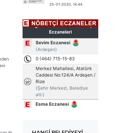
25-01-2020, 14:44
beden
avi
HANGİ BELEDİYEYİ
nan iki