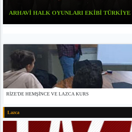
ARHAVİ HALK OYUNLARI EKİBİ TÜRKİYE 
RİZE'DE HEMŞİNCE VE LAZCA KURS
Lazca