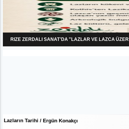
RIZE ZERDALI SANAT'DA "LAZLAR VE LAZCA ÜZER
Lazların Tarihi / Ergün Konakçı