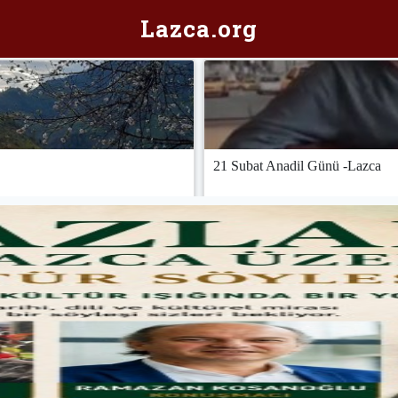
Laz
ca.org
21 Subat Anadil Günü -Lazca