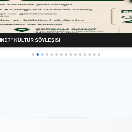
INE?" KÜLTÜR SÖYLEŞISI