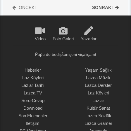
ONCEKI
SONRAKI
Video
Foto Galeri
Yazarlar
P̌ap̌u do bedişǩunişeni viçalişamt
Haberler
Yaşam Sağlık
Laz Köyleri
Lazca Müzik
Lazlar Tarihi
Lazca Dersler
Lazca TV
Laz Köyleri
Soru-Cevap
Lazlar
Download
Kültür Sanat
Son Eklenenler
Lazca Sözlük
İletişim
Lazca Gramer
PC Versiyonu
Anasayfa