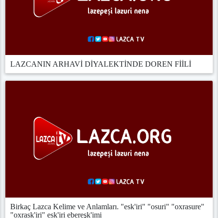
LAZCANIN ARHAVİ DİYALEKTİNDE DOREN FİİLİ
Birkaç Lazca Kelime ve Anlamları. "esk'iri" "osuri" "oxrasure"
"oxrask'iri" esk'iri ebereşk'imi