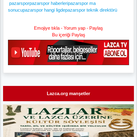
pazarspor
pazarspor haberleri
pazarspor ma
sonucu
pazarspor hangi ligde
pazarspor teknik direktörü
Emojiye tıkla - Yorum yap - Paylaş
Bu içeriği Paylaş
Lazca.org manşetler