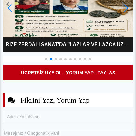
RIZE ZERDALI SANAT'DA "LAZLAR VE LAZCA ÜZERINE?" KÜLTÜR SÖYLEŞISI
ÜCRETSİZ ÜYE OL - YORUM YAP - PAYLAŞ
Fikrini Yaz, Yorum Yap