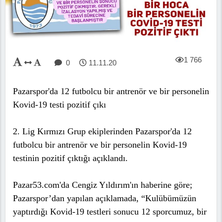
1 766
0
11.11.20
Pazarspor'da 12 futbolcu bir antrenör ve bir personelin
Kovid-19 testi pozitif çıkı
2. Lig Kırmızı Grup ekiplerinden Pazarspor'da 12
futbolcu bir antrenör ve bir personelin Kovid-19
testinin pozitif çıktığı açıklandı.
Pazar53.com'da Cengiz Yıldırım'ın haberine göre;
Pazarspor’dan yapılan açıklamada, “Kulübümüzün
yaptırdığı Kovid-19 testleri sonucu 12 sporcumuz, bir