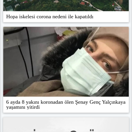
Hopa iskelesi corona nedeni ile kapatıldı
6 ayda 8 yakını koronadan ölen Şenay Genç Yalçınkaya
yaşamını yitirdi