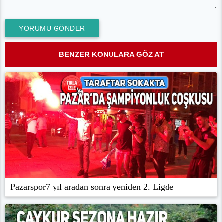
YORUMU GÖNDER
BENZER KONULARA GÖZ AT
Pazarspor7 yıl aradan sonra yeniden 2. Ligde