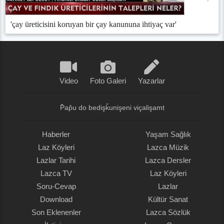
'çay üreticisini koruyan bir çay kanununa ihtiyaç var'
Video
Foto Galeri
Yazarlar
P̌ap̌u do bedişǩunişeni viçalişamt
Haberler
Yaşam Sağlık
Laz Köyleri
Lazca Müzik
Lazlar Tarihi
Lazca Dersler
Lazca TV
Laz Köyleri
Soru-Cevap
Lazlar
Download
Kültür Sanat
Son Eklenenler
Lazca Sözlük