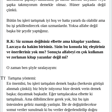
şapka takmıyorum demekle olmaz. Hüner şapkada değil
çünkü.
Bütün bu işleri tartışmak iyi hoş ve hatta yararlı da olabilir ama
bu işi şekillendirecek olan uzmanlardır. Yoksa alfabe değil
başka bir şeydir yaptığınız.
R.K: Siz uzman değilsiniz elbette ama kitaplar yazdınız.
Lazcaya da hakim birisiniz. Sizin bu konuda hiç eleştiriniz
ve önerileriniz yok mu? Sonuçta alfabeyi en çok kullanan
ve zorlanan kitap yazanlar değil mi?
O zaman ben şöyle sıralayayım:
T
T Tartışma yöntemi:
En önemlisi, bu işleri tartışalım demek başka (herkesin görüşü
alınmalı çünkü); biz böyle istiyoruz bize destek verin demek
başka; dayatmak başkadır. Eğer tartışılacaksa elbette ki
tartışılmalı. Ama dilbilimcilere gerek yok, biz bu işin
üstesinden geliriz mantığı yanlıştır. İlle de değiştirilecekse
somut veriler sunulmalı ki bu veriler değerlendirilip doğru