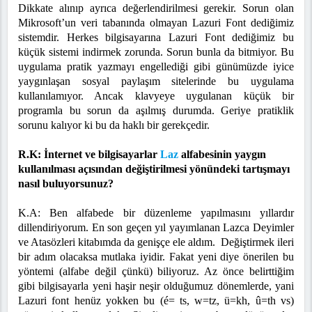
Dikkate alınıp ayrıca değerlendirilmesi gerekir. Sorun olan
Mikrosoft’un veri tabanında olmayan Lazuri Font dediğimiz
sistemdir. Herkes bilgisayarına Lazuri Font dediğimiz bu
küçük sistemi indirmek zorunda. Sorun bunla da bitmiyor. Bu
uygulama pratik yazmayı engellediği gibi günümüzde iyice
yaygınlaşan sosyal paylaşım sitelerinde bu uygulama
kullanılamıyor. Ancak klavyeye uygulanan küçük bir
programla bu sorun da aşılmış durumda. Geriye pratiklik
sorunu kalıyor ki bu da haklı bir gerekçedir.
R.K: İnternet ve bilgisayarlar
Laz
alfabesinin yaygın
kullanılması açısından değiştirilmesi yönündeki tartışma
y
ı
nasıl buluyorsunuz?
K.A: Ben alfabede bir düzenleme yapılmasını yıllardır
dillendiriyorum. En son geçen yıl yayımlanan Lazca Deyimler
ve Atasözleri kitabımda da genişçe ele aldım. Değiştirmek ileri
bir adım olacaksa mutlaka iyidir. Fakat yeni diye önerilen bu
yöntemi (alfabe değil çünkü) biliyoruz. Az önce belirttiğim
gibi bilgisayarla yeni haşir neşir olduğumuz dönemlerde, yani
Lazuri font henüz yokken bu (
é
= ts,
w
=tz,
ü
=kh,
û
=th vs)