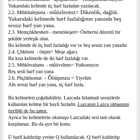
Yukarıdaki kelimde üç harf fazladan yazılacak.
mûüzleotnz=
Dikenlik, dağlık.
2.2. Mthkhalepuna -
Yukarıdaki kelimede harf fazlalığının yanında beş
sessiz harf yan yana.
2.3. Memçhkhesheri - m
emöüeşeri=
Öteberisi düzenli bir
şekilde yerleşik olan.
Bu kelimde de üç harf fazlalığı var ve beş sessiz yan yanadır
2.4. Çhkhoni -
öüpni
= Meşe ağacı.
Bu kısa kelimede de iki harf fazlalığı var.
2.5. Mthkhvalums -
mûüvzltms
= Yutkunuyor.
Beş sesli harf yan yana.
-
Ôöüpmzu
2.6. Phçhkhomat
=
Yiyelim
Altı sessiz harf yan yana, üç harf fazla.
Bu kelimeleri çoğaltabiliriz. Lazcada fırlatmalı sessizlerle
kullanılan kelime bir hayli fazladır.
Lazcanın Lazca olmasının
özelliği de bu zaten.
Ayrıca bu kelimelerin okunuşu Lazcadaki sesi tam olarak
karşılamaz. Bu da ayrı bir konu.
Ü
harfi kaldırılıp yerine Q kullanılacak. Q harfi kaldırılıp