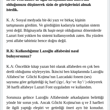
olduğunuzu düşünerek sizin de görüşlerinizi almak
istedik.
K. A: Sosyal medyada bir-iki yazı ve birkaç kişinin
tartışmasını gördüm. Ve gördüğüm kadarıyla tartışılan sistem
yeni değil. Bilgisayarla ilk haşir-neşir olduğumuz dönemlerde
Lazuri font yokken bu sistemi kullanıyorduk zaten. Bu yüzden
yeni alfabe tabiriniz bence doğru değil.
R.K: Kullandığımız Lazoğlu alfabesini nasıl
buluyorsunuz?
K.A: Öncelikle kitap yazan biri olarak alfabeden en çok ben
dertli olduğumu söyleyeyim. İkincisi ben kitaplarımda Lazoğlu
Alfabesi’ne Gôichi Kojima’nın Lazcadaki fonem (ses)
sayısına göre geliştirdiği üç harf (/gy/, /ky/ ve /ky’/ ) ekleyerek
38 harfli alfabeye Lazuri Font uyguladım ve kullandım.
Sorunuza gelince Lazoğlu Alfabesinde arkadaşların belirttiği
yönde bir sorun yok. Ancak Gôichi Kojima'nın q ve ž harfleri
ile ilgili yaptığı eleştiri ve getirdiği öneri ayrı bir konudur.