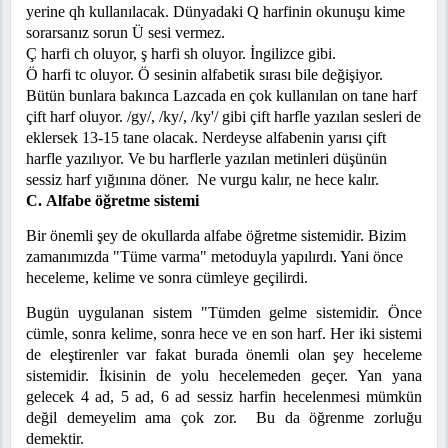
yerine qh kullanılacak. Dünyadaki Q harfinin okunuşu kime
sorarsanız sorun
Ü
sesi vermez.
Ç harfi ch oluyor, ş harfi sh oluyor. İngilizce gibi.
Ö
harfi tc oluyor.
Ö
sesinin alfabetik sırası bile değişiyor.
Bütün bunlara bakınca Lazcada en çok kullanılan on tane harf
çift harf oluyor. /gy/, /ky/, /ky'/ gibi çift harfle yazılan sesleri de
eklersek 13-15 tane olacak. Nerdeyse alfabenin yarısı çift
harfle yazılıyor. Ve bu harflerle yazılan metinleri düşünün
sessiz harf yığınına döner. Ne vurgu kalır, ne hece kalır.
C.
Alfabe öğretme sistemi
Bir önemli şey de okullarda alfabe öğretme sistemidir. Bizim
zamanımızda "Tüme varma" metoduyla yapılırdı. Yani önce
heceleme, kelime ve sonra cümleye geçilirdi.
Bugün uygulanan sistem "Tümden gelme sistemidir. Önce
cümle, sonra kelime, sonra hece ve en son harf. Her iki sistemi
de eleştirenler var fakat burada önemli olan şey heceleme
sistemidir. İkisinin de yolu hecelemeden geçer. Yan yana
gelecek 4 ad, 5 ad, 6 ad sessiz harfin hecelenmesi mümkün
değil demeyelim ama çok zor. Bu da öğrenme zorluğu
demektir.