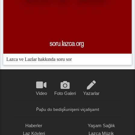
Lazca ve Lazlar hakkında soru sor
Video
Foto Galeri
Yazarlar
P̌ap̌u do bedişǩunişeni viçalişamt
Haberler
Yaşam Sağlık
Laz Köyleri
Lazca Müzik