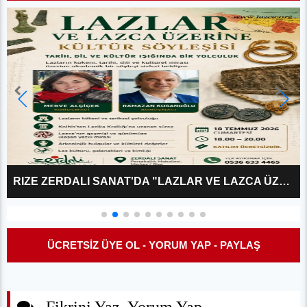
RIZE ZERDALI SANAT'DA "LAZLAR VE LAZCA ÜZERINE?" KÜLTÜR SÖYLEŞISI
ÜCRETSİZ ÜYE OL - YORUM YAP - PAYLAŞ
Fikrini Yaz, Yorum Yap