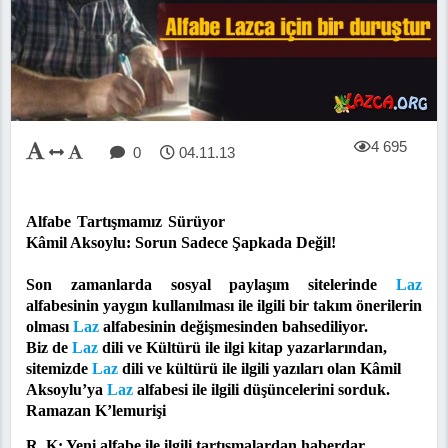
4 695
0
04.11.13
Alfabe Tartışmamız Sürüyor
Kâmil Aksoylu: Sorun Sadece Şapkada Değil!
Son zamanlarda sosyal paylaşım sitelerinde
Laz
alfabesinin yaygın kullanılması ile ilgili bir takım önerilerin
olması
Laz
alfabesinin değişmesinden bahsediliyor.
Biz de
Laz
dili ve Kültürü ile ilgi kitap yazarlarından,
sitemizde
Laz
dili ve kültürü ile ilgili yazıları olan Kâmil
Aksoylu’ya
Laz
alfabesi ile ilgili düşünceleri
ni
sorduk.
Ramazan K’lemurişi
R. K: Yeni alfabe ile ilgili tartışmalardan haberdar