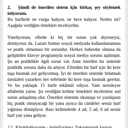
2. Şimdi de önerilen sistem için birkaç şey söylemek
istiyorum.
Bu harflerle ne vurgu kalıyor, ne hece kalıyor. Neden mi?
Aşağıda verdiğim örnekleri inceleyelim.
Yineliyorum, elbette ki hiç bir sorun yok diyemeyiz,
demiyoruz da. Lazuri fontun sosyal medyada kullanılamaması
ve pratik olmaması bir sorundur. Herkes haberdar olmasa da
geliştirilen klavye programıyla sosyal medya sorunu aşılmıştır.
Şu an pratiklikle ilgili sorun var. Ama önerilen bu sistemle
pratiklik sorunu daha da artıyor. Efendim bir harf için iki kere
tuşa basmak zor geliyormuş. İyi de önerilen sistemle fırlatmalı
ünsüzleri yazarken her seferinde iki kere tuşa basmak gerekir.
Ve bu yaklaşık 15 harfe tekâmül ediyor. Yani neredeyse
alfabenin yarısı. Şu verdiğim kelime örnekleri incelenirse asıl
sorun anlaşılmış olur. Önerilen sistemin okunuşu ve yazılışının
hiç pratik olmayacağı bir yana ayrıca da cümleler sessiz harf
yığınına dönüşüyor. Bazı kelimelerde 4 ad, 5 ad, 6 ad sessiz
harf yan yana geliyor.
2.1. Khokhothaxums
- üpüpûzxtms
= Tokuşturarak kırıyor.