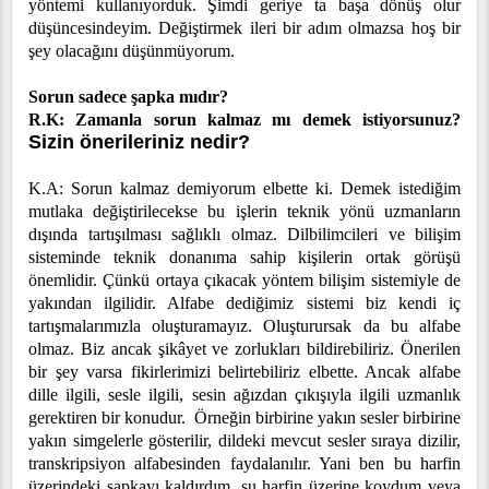
yöntemi kullanıyorduk. Şimdi geriye ta başa dönüş olur
düşüncesindeyim.
Değiştirmek ileri bir adım olmazsa hoş bir
şey olacağını düşünmüyorum.
Sorun sadece şapka mıdır?
R.K: Zamanla sorun kalmaz mı demek istiyorsunuz?
Sizin önerileriniz nedir?
K.A:
Sorun kalmaz demiyorum elbette ki. Demek istediğim
mutlaka değiştirilecekse bu işlerin teknik yönü uzmanların
dışında tartışılması sağlıklı olmaz. Dilbilimcileri ve bilişim
sisteminde teknik donanıma sahip kişilerin ortak görüşü
önemlidir. Çünkü ortaya çıkacak yöntem bilişim sistemiyle de
yakından ilgilidir. Alfabe dediğimiz sistemi biz kendi iç
tartışmalarımızla oluşturamayız. Oluşturursak da bu alfabe
olmaz. Biz ancak şikâyet ve zorlukları bildirebiliriz. Önerilen
bir şey varsa fikirlerimizi belirtebiliriz elbette. Ancak alfabe
dille ilgili, sesle ilgili, sesin ağızdan çıkışıyla ilgili uzmanlık
gerektiren bir konudur. Örneğin birbirine yakın sesler birbirine
yakın simgelerle gösterilir, dildeki mevcut sesler sıraya dizilir,
transkripsiyon alfabesinden faydalanılır. Yani ben bu harfin
üzerindeki şapkayı kaldırdım, şu harfin üzerine koydum veya