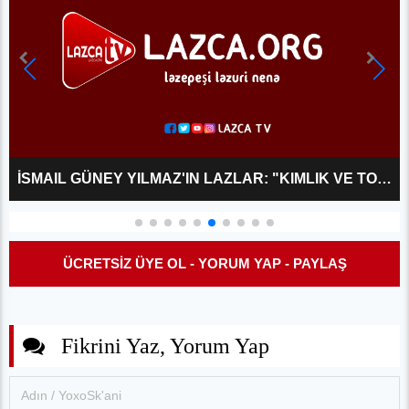
İSMAIL GÜNEY YILMAZ'IN LAZLAR: "KIMLIK VE TOPLUM" ADLI KITABINDAKI RAMAZAN KOSANOĞLU MADDESININ YANLIŞLIĞI ÜZERINE
ÜCRETSİZ ÜYE OL - YORUM YAP - PAYLAŞ
Fikrini Yaz, Yorum Yap