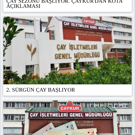
ÇAY SEZONU BAŞLIYOR. ÇAYKUR'DAN KOTA
AÇIKLAMASI
2. SÜRGÜN ÇAY BAŞLIYOR