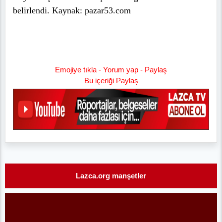
belirlendi. Kaynak: pazar53.com
Emojiye tıkla - Yorum yap - Paylaş
Bu içeriği Paylaş
Lazca.org manşetler