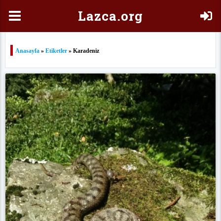
Laz
ca.org
Anasayfa
»
Etiketler
» Karadeniz