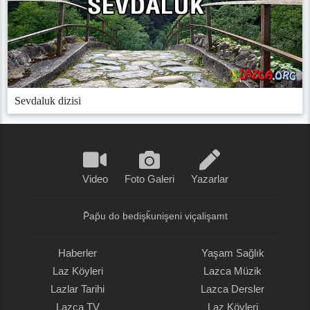
Sevdaluk dizisi
Video
Foto Galeri
Yazarlar
P̌ap̌u do bedişǩunişeni viçalişamt
Haberler
Yaşam Sağlık
Laz Köyleri
Lazca Müzik
Lazlar Tarihi
Lazca Dersler
Lazca TV
Laz Köyleri