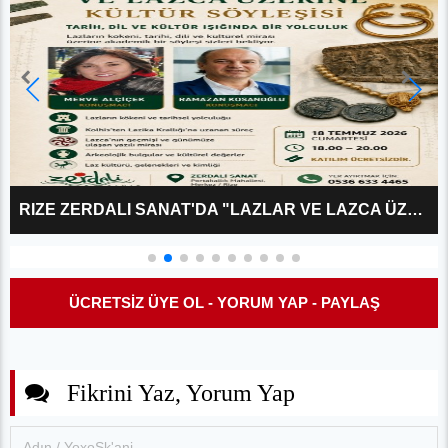
RIZE ZERDALI SANAT'DA "LAZLAR VE LAZCA ÜZERINE?" KÜLTÜR SÖYLEŞISI
ÜCRETSİZ ÜYE OL - YORUM YAP - PAYLAŞ
Fikrini Yaz, Yorum Yap