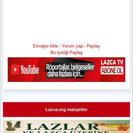
Emojiye tıkla - Yorum yap - Paylaş
Bu içeriği Paylaş
Lazca.org manşetler