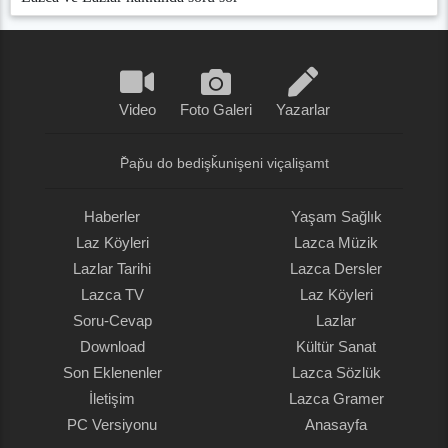
Video
Foto Galeri
Yazarlar
P̌ap̌u do bedişǩunişeni viçalişamt
Haberler
Yaşam Sağlık
Laz Köyleri
Lazca Müzik
Lazlar Tarihi
Lazca Dersler
Lazca TV
Laz Köyleri
Soru-Cevap
Lazlar
Download
Kültür Sanat
Son Eklenenler
Lazca Sözlük
İletişim
Lazca Gramer
PC Versiyonu
Anasayfa