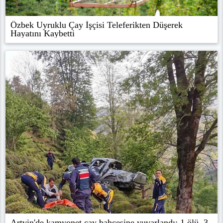
Özbek Uyruklu Çay İşçisi Teleferikten Düşerek
Hayatını Kaybetti
Artvin'de kamyonet çay bahçesine yuvarlandı: 1 ölü, 3