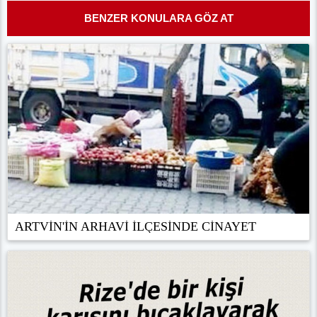
BENZER KONULARA GÖZ AT
ARTVİN'İN ARHAVİ İLÇESİNDE CİNAYET