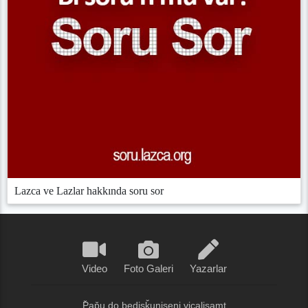
Lazca ve Lazlar hakkında soru sor
Video
Foto Galeri
Yazarlar
P̌ap̌u do bedişǩunişeni viçalişamt