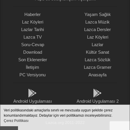
Haberler
Yaşam Sağlık
Laz Köyleri
Lazca Müzik
Lazlar Tarihi
Lazca Dersler
Lazca TV
Laz Köyleri
Soru-Cevap
Lazlar
Download
Kültür Sanat
Son Eklenenler
Lazca Sözlük
İletişim
Lazca Gramer
PC Versiyonu
Anasayfa
Android Uygulaması
Android Uygulaması 2
İndir
İndir
Veri politikasındaki amaçlarla sınırlı ve mevzuata uygun şekilde çerez
konumlandırmaktayız. Detaylar için veri politikamızı inceleyebilirsiniz.
Çerez Politikası
Lazca.org 2011-2022