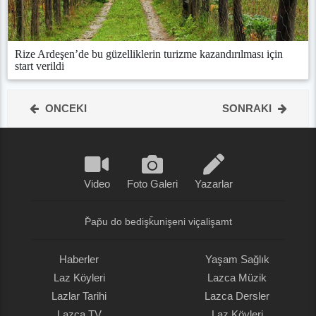
Rize Ardeşen’de bu güzelliklerin turizme kazandırılması için
start verildi
ONCEKI
SONRAKI
Video
Foto Galeri
Yazarlar
P̌ap̌u do bedişǩunişeni viçalişamt
Haberler
Yaşam Sağlık
Laz Köyleri
Lazca Müzik
Lazlar Tarihi
Lazca Dersler
Lazca TV
Laz Köyleri