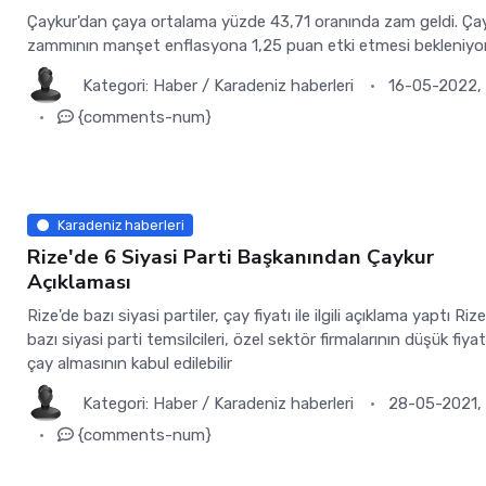
Çaykur'dan çaya ortalama yüzde 43,71 oranında zam geldi. Ça
zammının manşet enflasyona 1,25 puan etki etmesi bekleniyor
Kategori:
Haber
/
Karadeniz haberleri
16-05-2022, 
{comments-num}
Karadeniz haberleri
Rize'de 6 Siyasi Parti Başkanından Çaykur
Açıklaması
Rize'de bazı siyasi partiler, çay fiyatı ile ilgili açıklama yaptı Riz
bazı siyasi parti temsilcileri, özel sektör firmalarının düşük fiya
çay almasının kabul edilebilir
Kategori:
Haber
/
Karadeniz haberleri
28-05-2021, 
{comments-num}