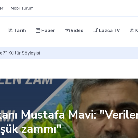
ler
Mobil sürüm
Tarih
Haber
Video
Lazca TV
K
Mekaleskirit: Doğu Karadeniz’in Kayıp Arkaik
nı Mustafa Mavi: "Verile
düşük zammı"