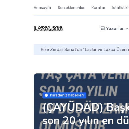
Anasayfa
Son eklenenler
Kurallar
istatistik
Yazarlar
Karadeniz haberleri
(ÇAYÜDAD) Başka
son 20 yılın en 