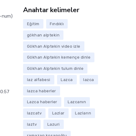
Anahtar kelimeler
-num}
Eğitim
Fındıklı
gökhan alptekin
Gökhan Alptekin video izle
Gökhan Alptekin kemençe dinle
Gökhan Alptekin tulum dinle
laz alfabesi
Lazca
lazca
lazca haberler
10:57
Lazca haberler
Lazcanın
lazcatv
Lazlar
Lazların
laztv
Lazuri
ramazan kosanoğlu