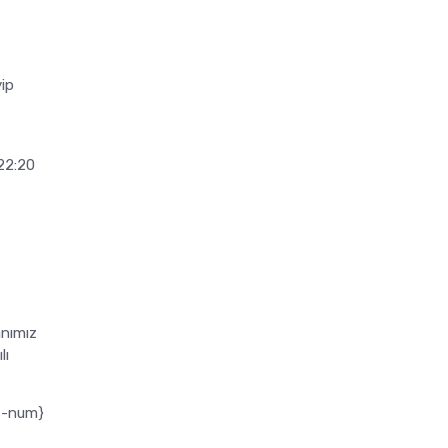
yip
22:20
anımız
lı
-num}