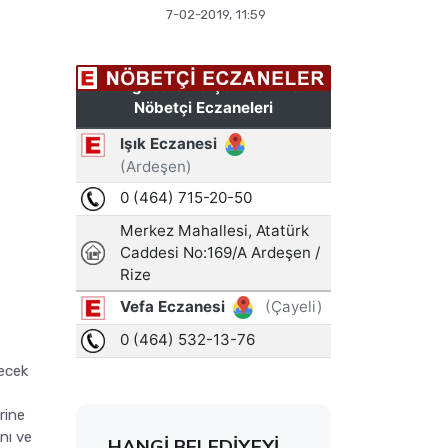
7-02-2019, 11:59
lecek
rine
nı ve
HANGİ BELEDİYEYİ