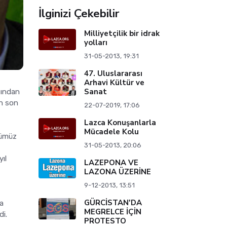
İlginizi Çekebilir
Milliyetçilik bir idrak
yolları
31-05-2013, 19:31
47. Uluslararası
Arhavi Kültür ve
Sanat
fından
ın son
22-07-2019, 17:06
Lazca Konuşanlarla
Mücadele Kolu
ğümüz
31-05-2013, 20:06
yıl
LAZEPONA VE
LAZONA ÜZERİNE
9-12-2013, 13:51
GÜRCİSTAN'DA
a
MEGRELCE İÇİN
di.
PROTESTO