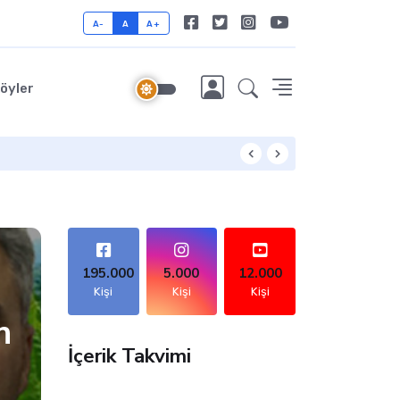
A-
A
A+
öyler
 Başkenti
195.000
5.000
12.000
Kişi
Kişi
Kişi
n
İçerik Takvimi