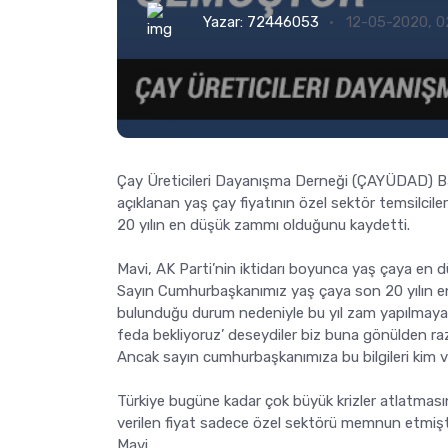
Yazar:
72446053
12-05-2020, 02
Çay Üreticileri Dayanışma Derneği (ÇAYÜDAD) 
açıklanan yaş çay fiyatının özel sektör temsilci
20 yılın en düşük zammı olduğunu kaydetti.
Mavi, AK Parti’nin iktidarı boyunca yaş çaya en dü
Sayın Cumhurbaşkanımız yaş çaya son 20 yılın en 
bulunduğu durum nedeniyle bu yıl zam yapılmayacağı
feda bekliyoruz’ deseydiler biz buna gönülden raz
Ancak sayın cumhurbaşkanımıza bu bilgileri kim v
Türkiye bugüne kadar çok büyük krizler atlatma
verilen fiyat sadece özel sektörü memnun etmişti
Mavi,