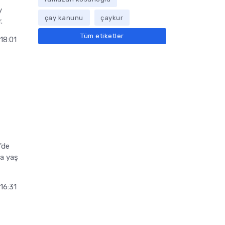
y
çay kanunu
çaykur
.
Tüm etiketler
18:01
e'de
ta yaş
16:31