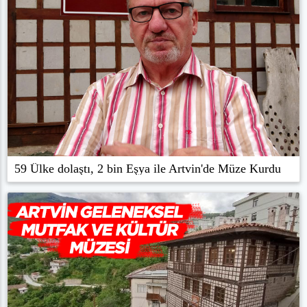
59 Ülke dolaştı, 2 bin Eşya ile Artvin'de Müze Kurdu