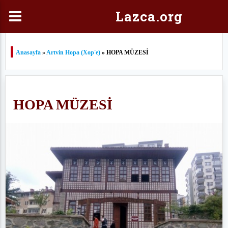
Laz
ca.org
Anasayfa
»
Artvin Hopa (Xop'e)
» HOPA MÜZESİ
HOPA MÜZESİ