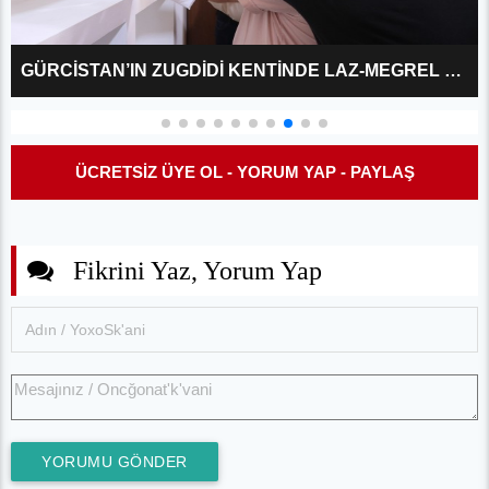
GÜRCİSTAN’IN ZUGDİDİ KENTİNDE LAZ-MEGREL KİTAP GÜNLERİ ETKİNLİĞİ DÜZENLENDİ
ÜCRETSİZ ÜYE OL - YORUM YAP - PAYLAŞ
Fikrini Yaz, Yorum Yap
YORUMU GÖNDER