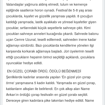
Vatandaşlar yağmura aldırış etmedi, tulum ve kemençe
eşliğinde saatlerce horon oynadı. Festival’de 5-8 yaş arası
çocuklarda, kıyafet ve güzellik yarışması yapıldı. 8 çocuğun
katıldığı yarışmada, lastik ayakkabı ve yöresel kıyafetler giyen
çocuklar, sırtlarındaki küçük sepetlerle sahneye çıktı. Kimi
çocukları sahneye anneleri kucağında çıkardı. Sahnede balonu
uçan Cemre Uzunal, teselli edilemedi, sahneden inene kadar
ağlamayı sürdürdü. Bazı çocuklarda kendilerine yönelen ilgi
karşısında korkarak ağlamaya başladı. Jüri üyelerinin teselli
ettiği çocukların hepsinin birinci seçildiği açıklandı, çocuklara
oyuncaklar hediye edildi.
EN GÜZEL ÇORABI ÖRDÜ, ÖDÜLÜ BEĞENMEDİ
Şenliklerde kadınlar arasında yapılan 'En güzel yün çorap
örme' yarışmasına 5 kadın katıldı. Yarışmada en güzel çorap,
katılanların alkışları ile belirlendi. En çok alkışı alan Name
Arıkan’ın ördüğü çorap festivalin en güzel çorabı seçildi.
Dereceye giren kadınlara pike takımları hediye edildi. Name