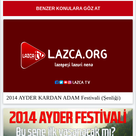
BENZER KONULARA GÖZ AT
2014 AYDER KARDAN ADAM Festivali (Şenliği)