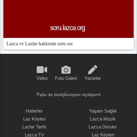
Lazca ve Lazlar hakkında soru sor
Video
Foto Galeri
Yazarlar
P̌ap̌u do bedişǩunişeni viçalişamt
Haberler
Yaşam Sağlık
Laz Köyleri
Lazca Müzik
Lazlar Tarihi
Lazca Dersler
Lazca TV
Laz Köyleri