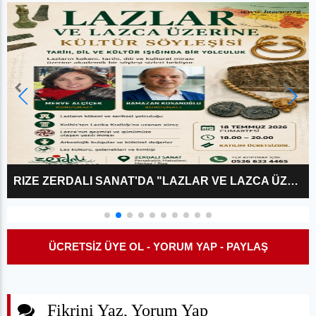
RIZE ZERDALI SANAT'DA "LAZLAR VE LAZCA ÜZERINE?" KÜLTÜR SÖYLEŞISI
ÜCRETSİZ ÜYE OL - YORUM YAP - PAYLAŞ
Fikrini Yaz, Yorum Yap