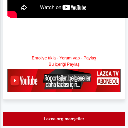
Emojiye tıkla - Yorum yap - Paylaş
Bu içeriği Paylaş
Lazca.org manşetler