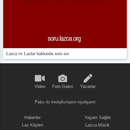
Lazca ve Lazlar hakkında soru sor
Video
Foto Galeri
Yazarlar
P̌ap̌u do bedişǩunişeni viçalişamt
Haberler
Yaşam Sağlık
Laz Köyleri
Lazca Müzik