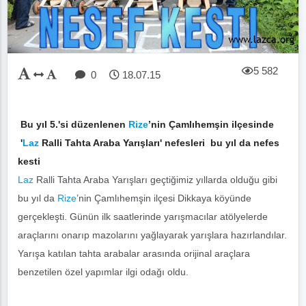
5 582
0
18.07.15
Bu yıl 5.'si düzenlenen
Rize
’nin Çamlıhemşin ilçesinde
'
Laz
Ralli Tahta Araba Yarışları' nefesleri bu yıl da nefes
kesti
Laz
Ralli Tahta Araba Yarışları geçtiğimiz yıllarda olduğu gibi
bu yıl da
Rize
’nin Çamlıhemşin ilçesi Dikkaya köyünde
gerçekleşti. Günün ilk saatlerinde yarışmacılar atölyelerde
araçlarını onarıp mazolarını yağlayarak yarışlara hazırlandılar.
Yarışa katılan tahta arabalar arasında orijinal araçlara
benzetilen özel yapımlar ilgi odağı oldu.