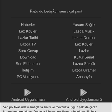
P̌ap̌u do bedişǩunişeni viçalişamt
Haberler
Yaşam Sağlık
Laz Köyleri
Lazca Müzik
Lazlar Tarihi
Lazca Dersler
Lazca TV
Laz Köyleri
Soru-Cevap
Lazlar
Download
Kültür Sanat
Son Eklenenler
Lazca Sözlük
İletişim
Lazca Gramer
PC Versiyonu
Anasayfa
Android Uygulaması
Android Uygulaması 2
İndir
İndir
Veri politikasındaki amaçlarla sınırlı ve mevzuata uygun şekilde çerez
konumlandırmaktayız. Detaylar için veri politikamızı inceleyebilirsiniz.