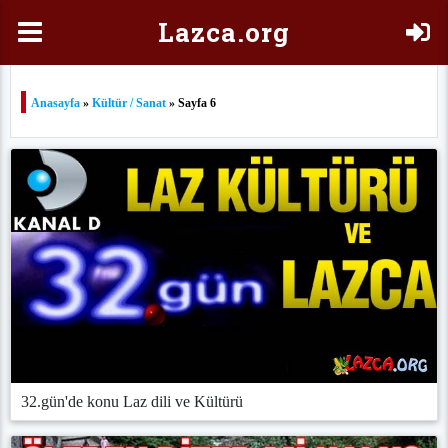
Laz
ca.org
Anasayfa
»
Kültür / Sanat
» Sayfa 6
32.gün'de konu Laz dili ve Kültürü