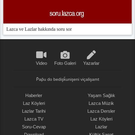
Lazca ve Lazlar hakkında soru sor
Video
Foto Galeri
Yazarlar
P̌ap̌u do bedişǩunişeni viçalişamt
Haberler
Yaşam Sağlık
Laz Köyleri
Lazca Müzik
Lazlar Tarihi
Lazca Dersler
Lazca TV
Laz Köyleri
Soru-Cevap
Lazlar
Download
Kültür Sanat