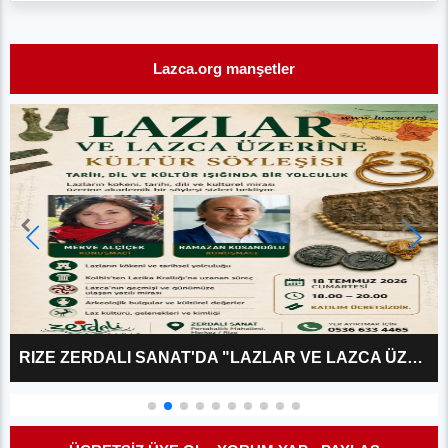
Lazca.org manşetler
RIZE ZERDALI SANAT'DA "LAZLAR VE LAZCA ÜZERINE?" KÜLTÜR SÖYLEŞISI