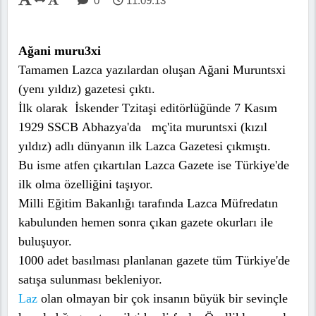
0
11.09.13
Ağani muru3xi
Tamamen Lazca yazılardan oluşan Ağani Muruntsxi
(yenı yıldız) gazetesi çıktı.
İlk olarak İskender Tzitaşi editörlüğünde 7 Kasım
1929 SSCB
Abhazya
'da mç'ita muruntsxi (kızıl
yıldız) adlı dünyanın ilk Lazca Gazetesi çıkmıştı.
Bu isme atfen çıkartılan Lazca Gazete ise Türkiye'de
ilk olma özelliğini taşıyor.
Milli Eğitim Bakanlığı tarafında Lazca Müfredatın
kabulunden hemen sonra çıkan gazete okurları ile
buluşuyor.
1000 adet basılması planlanan gazete tüm Türkiye'de
satışa sulunması bekleniyor.
Laz
olan olmayan bir çok insanın büyük bir sevinçle