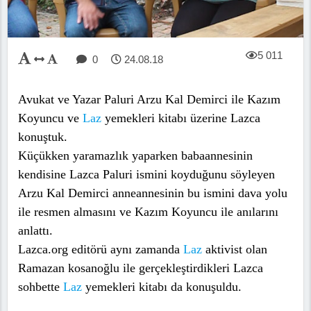
5 011
0
24.08.18
Avukat ve Yazar Paluri Arzu Kal Demirci ile Kazım
Koyuncu ve
Laz
yemekleri kitabı üzerine Lazca
konuştuk.
Küçükken yaramazlık yaparken babaannesinin
kendisine Lazca Paluri ismini koyduğunu söyleyen
Arzu Kal Demirci anneannesinin bu ismini dava yolu
ile resmen almasını ve Kazım Koyuncu ile anılarını
anlattı.
Lazca.org editörü aynı zamanda
Laz
aktivist olan
Ramazan kosanoğlu ile gerçekleştirdikleri Lazca
sohbette
Laz
yemekleri kitabı da konuşuldu.