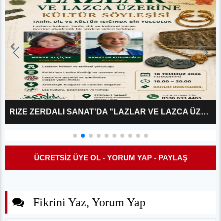
RIZE ZERDALI SANAT'DA "LAZLAR VE LAZCA ÜZERINE?" KÜLTÜR SÖYLEŞISI
ÜCRETSİZ ÜYE OL - YORUM YAP - PAYLAŞ
Fikrini Yaz, Yorum Yap