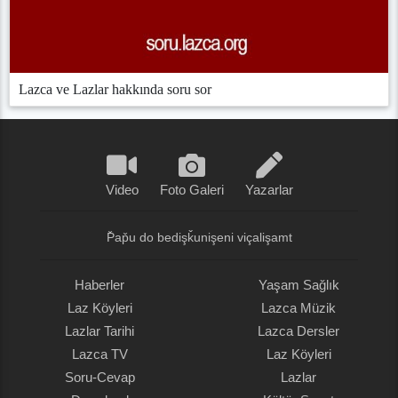
Lazca ve Lazlar hakkında soru sor
Video
Foto Galeri
Yazarlar
P̌ap̌u do bedişǩunişeni viçalişamt
Haberler
Yaşam Sağlık
Laz Köyleri
Lazca Müzik
Lazlar Tarihi
Lazca Dersler
Lazca TV
Laz Köyleri
Soru-Cevap
Lazlar