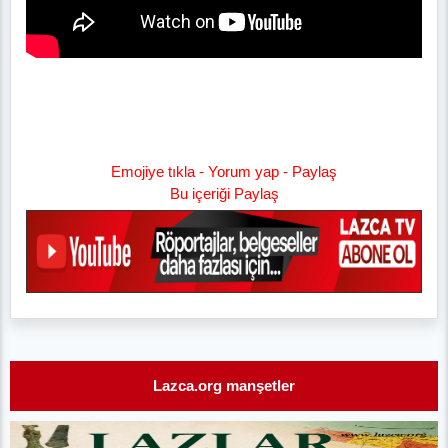
Emojiye tıkla - Yorum yap - Paylaş
Bu içeriği Paylaş
Lazca.org manşetler