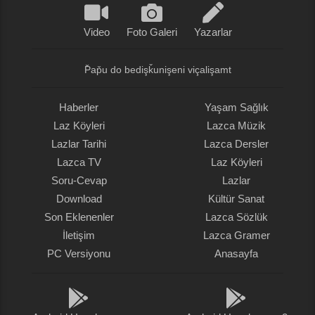
Video
Foto Galeri
Yazarlar
P̌ap̌u do bedişǩunişeni viçalişamt
Haberler
Yaşam Sağlık
Laz Köyleri
Lazca Müzik
Lazlar Tarihi
Lazca Dersler
Lazca TV
Laz Köyleri
Soru-Cevap
Lazlar
Download
Kültür Sanat
Son Eklenenler
Lazca Sözlük
İletişim
Lazca Gramer
PC Versiyonu
Anasayfa