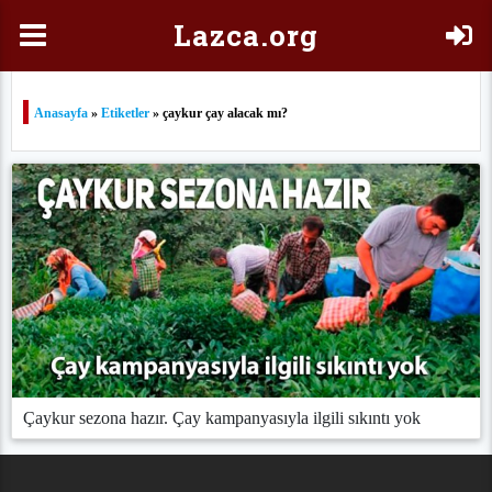
Laz
ca.org
Anasayfa
»
Etiketler
» çaykur çay alacak mı?
Çaykur sezona hazır. Çay kampanyasıyla ilgili sıkıntı yok