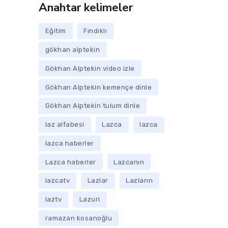
Anahtar kelimeler
Eğitim
Fındıklı
gökhan alptekin
Gökhan Alptekin video izle
Gökhan Alptekin kemençe dinle
Gökhan Alptekin tulum dinle
laz alfabesi
Lazca
lazca
lazca haberler
Lazca haberler
Lazcanın
lazcatv
Lazlar
Lazların
laztv
Lazuri
ramazan kosanoğlu