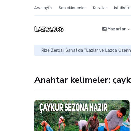
Anasayfa
Son eklenenler
Kurallar
istatistik
Yazarlar
Rize Zerdali Sanat'da "Lazlar ve Lazca Üzerin
Anahtar kelimeler: çayk