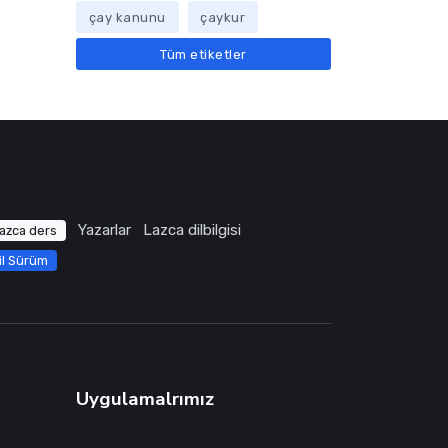
çay kanunu
çaykur
Tüm etiketler
Yazarlar
Lazca dilbilgisi
azca ders
il Sürüm
Uygulamalrımız