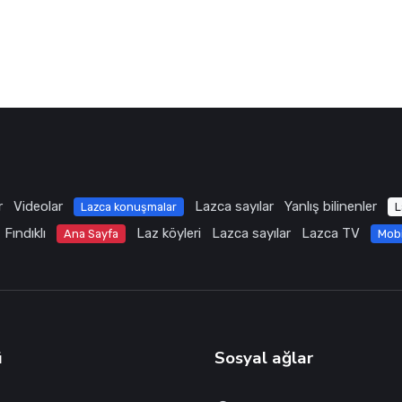
r
Videolar
Lazca sayılar
Yanlış bilinenler
Lazca konuşmalar
L
Fındıklı
Laz köyleri
Lazca sayılar
Lazca TV
Ana Sayfa
Mob
ü
Sosyal ağlar