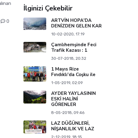
alınan
İlginizi Çekebilir
ARTVİN HOPA'DA
0
DENİZDEN GELEN KAR
10-02-2020, 17:19
Çamlıhemşinde Feci
Trafik Kazası : 1
30-07-2018, 20:32
1 Mayıs Rize
Fındıklı'da Coşku ile
1-05-2019, 02:09
AYDER YAYLASININ
ESKİ HALİNİ
GÖRENLER
8-05-2018, 09:46
LAZ DÜĞÜNLERİ,
NİŞANLILIK VE LAZ
2-12-2019, 18:15