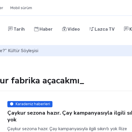
ler
Mobil sürüm
Tarih
Haber
Video
Lazca TV
K
e?" Kültür Söyleşisi
ur fabrika açacakmı_
Karadeniz haberleri
Çaykur sezona hazır. Çay kampanyasıyla ilgili sı
yok
Çaykur sezona hazır. Çay kampanyasıyla ilgili sıkıntı yok Rize