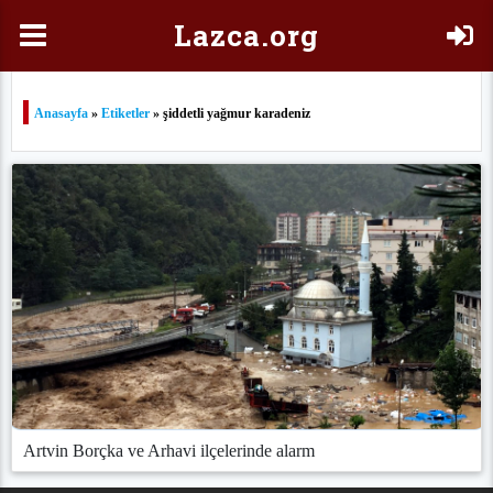
Laz
ca.org
Anasayfa
»
Etiketler
» şiddetli yağmur karadeniz
Artvin Borçka ve Arhavi ilçelerinde alarm