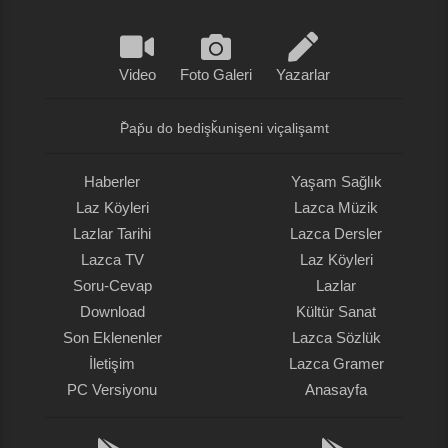
Video
Foto Galeri
Yazarlar
P̌ap̌u do bedişǩunişeni viçalişamt
Haberler
Yaşam Sağlık
Laz Köyleri
Lazca Müzik
Lazlar Tarihi
Lazca Dersler
Lazca TV
Laz Köyleri
Soru-Cevap
Lazlar
Download
Kültür Sanat
Son Eklenenler
Lazca Sözlük
İletişim
Lazca Gramer
PC Versiyonu
Anasayfa