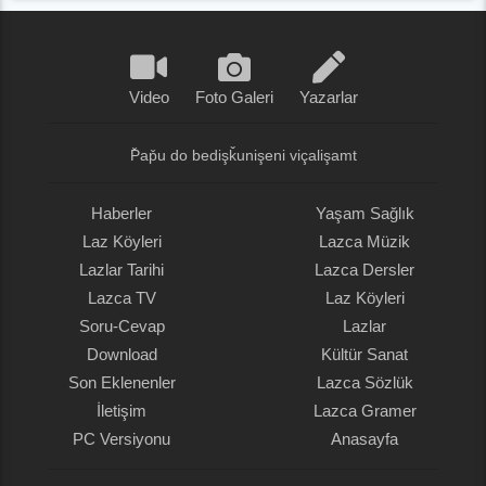
Video
Foto Galeri
Yazarlar
P̌ap̌u do bedişǩunişeni viçalişamt
Haberler
Yaşam Sağlık
Laz Köyleri
Lazca Müzik
Lazlar Tarihi
Lazca Dersler
Lazca TV
Laz Köyleri
Soru-Cevap
Lazlar
Download
Kültür Sanat
Son Eklenenler
Lazca Sözlük
İletişim
Lazca Gramer
PC Versiyonu
Anasayfa