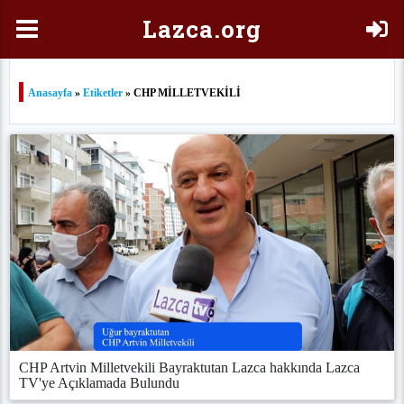
Laz
ca.org
Anasayfa
»
Etiketler
» CHP MİLLETVEKİLİ
CHP Artvin Milletvekili Bayraktutan Lazca hakkında Lazca
TV'ye Açıklamada Bulundu