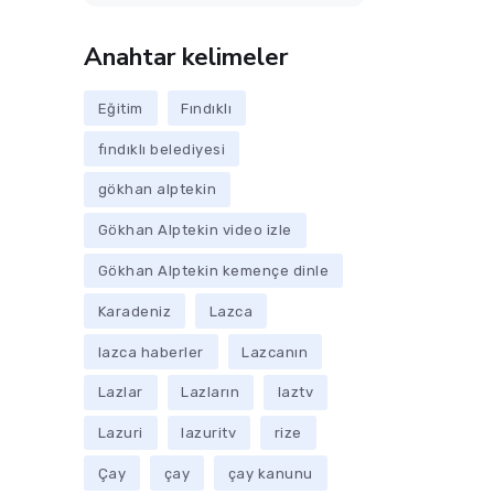
Anahtar kelimeler
Eğitim
Fındıklı
fındıklı belediyesi
gökhan alptekin
Gökhan Alptekin video izle
Gökhan Alptekin kemençe dinle
Karadeniz
Lazca
lazca haberler
Lazcanın
Lazlar
Lazların
laztv
Lazuri
lazuritv
rize
Çay
çay
çay kanunu