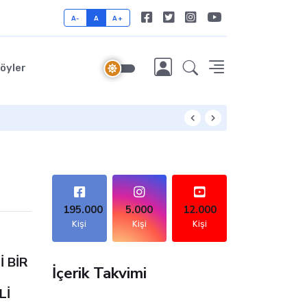
A-
A
A+
öyler
Mekaleskirit: Doğu
195.000
5.000
12.000
Kişi
Kişi
Kişi
 BİR
İçerik Takvimi
Lİ