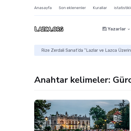
Anasayfa
Son eklenenler
Kurallar
istatistik
Yazarlar
Rize Zerdali Sanat'da "Lazlar ve Lazca Üzerin
Anahtar kelimeler: Gürc