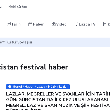
ler
Mobil sürüm
Tarih
Haber
Video
Lazca TV
K
e?" Kültür Söyleşisi
istan festival haber
Genel / Haber / Lazca / Müzik / Lazlar
LAZLAR, MEGRELLER VE SVANLAR İÇİN TARİHİ
GÜN: GÜRCİSTAN'DA İLK KEZ ULUSLARARASI
MEGREL, LAZ VE SVAN MÜZİK VE ŞİİR FESTİVA