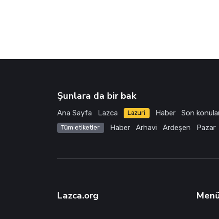
Şunlara da bir bak
Ana Sayfa
Lazca
Haber
Son konula
Lazuri
Haber
Arhavi
Ardeşen
Pazar
Tüm etiketler
Lazca.org
Men