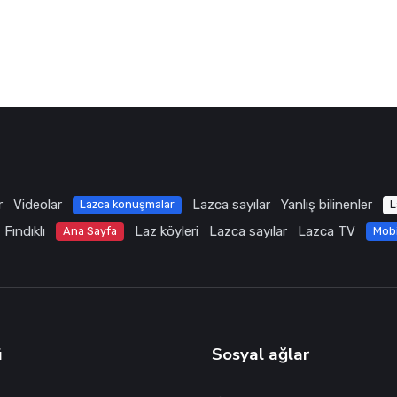
r
Videolar
Lazca sayılar
Yanlış bilinenler
Lazca konuşmalar
L
Fındıklı
Laz köyleri
Lazca sayılar
Lazca TV
Ana Sayfa
Mob
ü
Sosyal ağlar