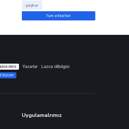
çaykur
Tüm etiketler
Yazarlar
Lazca dilbilgisi
azca ders
il Sürüm
Uygulamalrımız