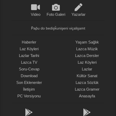
Video
Foto Galeri
Yazarlar
P̌ap̌u do bedişǩunişeni viçalişamt
Haberler
Yaşam Sağlık
Laz Köyleri
Lazca Müzik
Lazlar Tarihi
Lazca Dersler
Lazca TV
Laz Köyleri
Soru-Cevap
Lazlar
Download
Kültür Sanat
Son Eklenenler
Lazca Sözlük
İletişim
Lazca Gramer
PC Versiyonu
Anasayfa