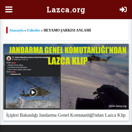
Laz
ca.org
Anasayfa
»
Etiketler
» HEYAMO ŞARKISI ANLAMI
İçişleri Bakanlığı Jandarma Genel KomutanlığI'ndan Lazca Klip