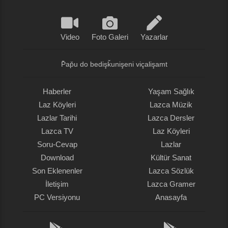
Video
Foto Galeri
Yazarlar
P̌ap̌u do bedişǩunişeni viçalişamt
Haberler
Yaşam Sağlık
Laz Köyleri
Lazca Müzik
Lazlar Tarihi
Lazca Dersler
Lazca TV
Laz Köyleri
Soru-Cevap
Lazlar
Download
Kültür Sanat
Son Eklenenler
Lazca Sözlük
İletişim
Lazca Gramer
PC Versiyonu
Anasayfa