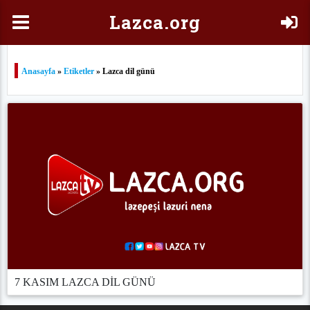
Laz
ca.org
Anasayfa
»
Etiketler
» Lazca dil günü
7 KASIM LAZCA DİL GÜNÜ