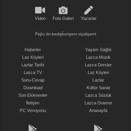
Video
Foto Galeri
Yazarlar
P̌ap̌u do bedişǩunişeni viçalişamt
Haberler
Yaşam Sağlık
Laz Köyleri
Lazca Müzik
Lazlar Tarihi
Lazca Dersler
Lazca TV
Laz Köyleri
Soru-Cevap
Lazlar
Download
Kültür Sanat
Son Eklenenler
Lazca Sözlük
İletişim
Lazca Gramer
PC Versiyonu
Anasayfa