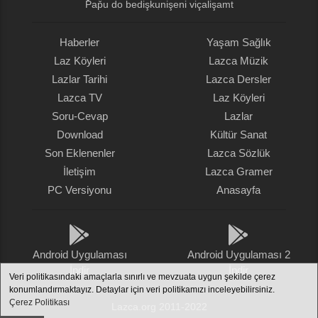
P̌ap̌u do bedişǩunişeni viçalişamt
Haberler
Yaşam Sağlık
Laz Köyleri
Lazca Müzik
Lazlar Tarihi
Lazca Dersler
Lazca TV
Laz Köyleri
Soru-Cevap
Lazlar
Download
Kültür Sanat
Son Eklenenler
Lazca Sözlük
İletişim
Lazca Gramer
PC Versiyonu
Anasayfa
Android Uygulaması
Android Uygulaması 2
İndir
İndir
Veri politikasındaki amaçlarla sınırlı ve mevzuata uygun şekilde çerez
konumlandırmaktayız. Detaylar için veri politikamızı inceleyebilirsiniz.
Çerez Politikası
Lazca.org 2011-2022