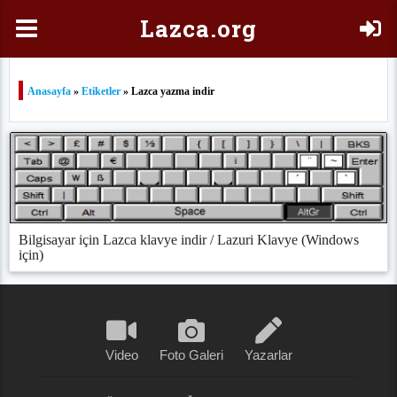
Laz
ca.org
Anasayfa
»
Etiketler
» Lazca yazma indir
Bilgisayar için Lazca klavye indir / Lazuri Klavye (Windows
için)
Video
Foto Galeri
Yazarlar