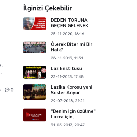
İlginizi Çekebilir
DEDEN TORUNA
GEÇEN GELENEK
25-11-2020, 16:16
Ölerek Biter mi Bir
Halk?
28-11-2013, 11:31
z,
Laz Enstitüsü
,
23-11-2013, 17:48
Lazika Korosu yeni
0
Sesler Arıyor
29-07-2018, 21:21
"Benim için üzülme"
Lazca için,
31-05-2013, 20:47