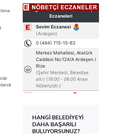
ıtıma
0
rdır
hlandı
HANGİ BELEDİYEYİ
DAHA BAŞARILI
BULUYORSUNUZ?