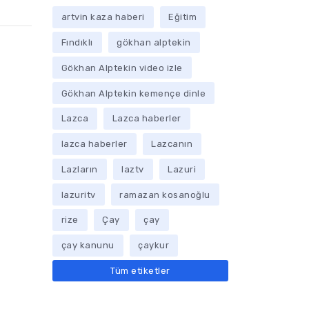
artvin kaza haberi
Eğitim
Fındıklı
gökhan alptekin
Gökhan Alptekin video izle
Gökhan Alptekin kemençe dinle
Lazca
Lazca haberler
lazca haberler
Lazcanın
Lazların
laztv
Lazuri
lazuritv
ramazan kosanoğlu
rize
Çay
çay
çay kanunu
çaykur
Tüm etiketler