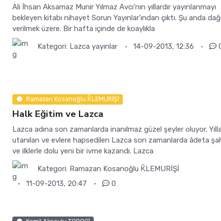
Ali İhsan Aksamaz Munir Yılmaz Avcı’nın yıllardır yayınlanmayı
bekleyen kitabı nihayet Sorun Yayınlar’ından çıktı. Şu anda dağ
verilmek üzere. Bir hafta içinde de koaylıkla
Kategori:
Lazca yayınlar
14-09-2013, 12:36
Ramazan Kosanoğlu ǨLEMURİŞİ
Halk Eğitim ve Lazca
Lazca adına son zamanlarda inanılmaz güzel şeyler oluyor. Yılla
utanılan ve evlere hapsedilen Lazca son zamanlarda âdeta şa
ve ilklerle dolu yeni bir ivme kazandı. Lazca
Kategori:
Ramazan Kosanoğlu ǨLEMURİŞİ
11-09-2013, 20:47
0