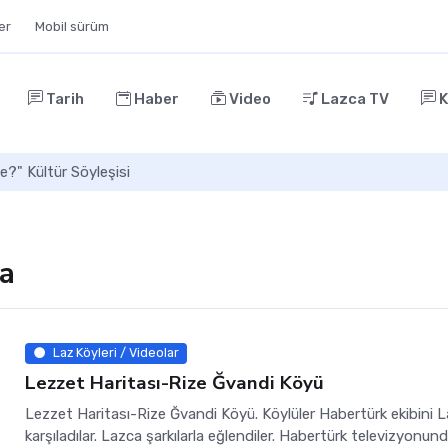
ler
Mobil sürüm
Tarih
Haber
Video
Lazca TV
K
e?" Kültür Söyleşisi
ca
Laz Köyleri / Videolar
Lezzet Haritası-Rize Ğvandi Köyü
Lezzet Haritası-Rize Ğvandi Köyü. Köylüler Habertürk ekibini 
karşıladılar. Lazca şarkılarla eğlendiler. Habertürk televizyonun