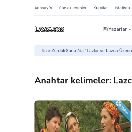
Anasayfa
Son eklenenler
Kurallar
istatistik
Yazarlar
Rize Zerdali Sanat'da "Lazlar ve Lazca Üzerin
Anahtar kelimeler: Laz