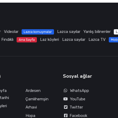
r
Videolar
Lazca sayılar
Yanlış bilinenler
Lazca konuşmalar
L
Fındıklı
Laz köyleri
Lazca sayılar
Lazca TV
Ana Sayfa
Mob
ü
Sosyal ağlar
ayfa
Ardesen
WhatsApp
tarihi
Çamlıhemşin
YouTube
leri
Arhavi
Twitter
Hopa
Facebook