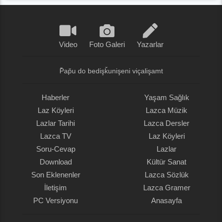
Video
Foto Galeri
Yazarlar
P̌ap̌u do bedişǩunişeni viçalişamt
Haberler
Yaşam Sağlık
Laz Köyleri
Lazca Müzik
Lazlar Tarihi
Lazca Dersler
Lazca TV
Laz Köyleri
Soru-Cevap
Lazlar
Download
Kültür Sanat
Son Eklenenler
Lazca Sözlük
İletişim
Lazca Gramer
PC Versiyonu
Anasayfa