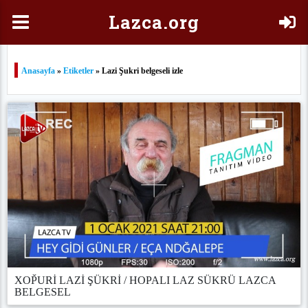
Laz
ca.org
Anasayfa
»
Etiketler
» Lazi Şukri belgeseli izle
XOP̌URİ LAZİ ŞÜKRİ / HOPALI LAZ SÜKRÜ LAZCA
BELGESEL