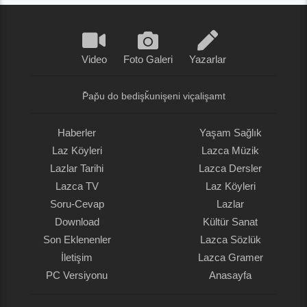
Video
Foto Galeri
Yazarlar
P̌ap̌u do bedişǩunişeni viçalişamt
Haberler
Yaşam Sağlık
Laz Köyleri
Lazca Müzik
Lazlar Tarihi
Lazca Dersler
Lazca TV
Laz Köyleri
Soru-Cevap
Lazlar
Download
Kültür Sanat
Son Eklenenler
Lazca Sözlük
İletişim
Lazca Gramer
PC Versiyonu
Anasayfa