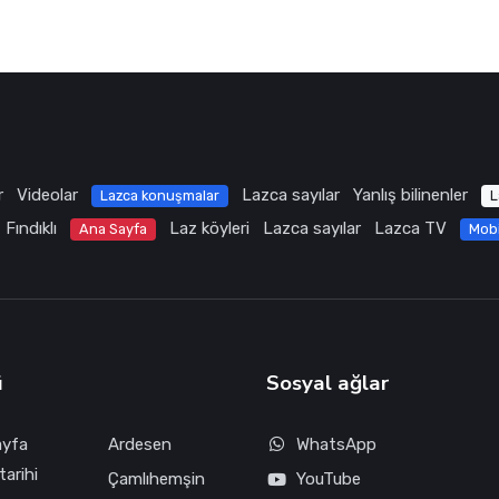
r
Videolar
Lazca sayılar
Yanlış bilinenler
Lazca konuşmalar
L
Fındıklı
Laz köyleri
Lazca sayılar
Lazca TV
Ana Sayfa
Mob
ü
Sosyal ağlar
ayfa
Ardesen
WhatsApp
tarihi
Çamlıhemşin
YouTube