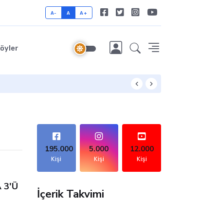
A-
A
A+
öyler
Mekaleskirit: Doğu
195.000
5.000
12.000
Kişi
Kişi
Kişi
 3'Ü
İçerik Takvimi