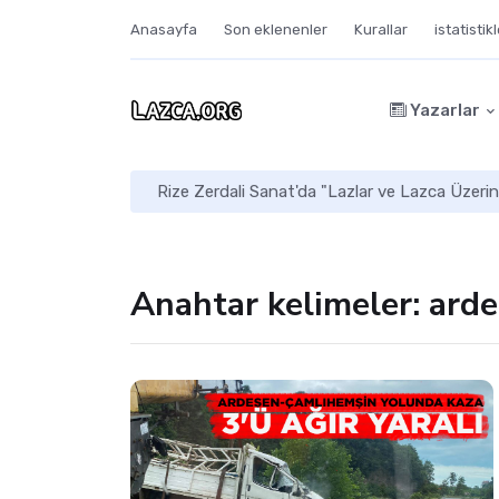
Anasayfa
Son eklenenler
Kurallar
istatistik
Yazarlar
Rize Zerdali Sanat'da "Lazlar ve Lazca Üzerin
Anahtar kelimeler: ard