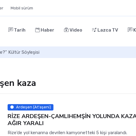
ler
Mobil sürüm
Tarih
Haber
Video
Lazca TV
K
e?" Kültür Söyleşisi
eşen kaza
Ardeşen (At'aşeni)
RİZE ARDEŞEN-ÇAMLIHEMŞİN YOLUNDA KAZA
AĞIR YARALI
Rize'de yol kenarına devrilen kamyonetteki 5 kişi yaralandı.