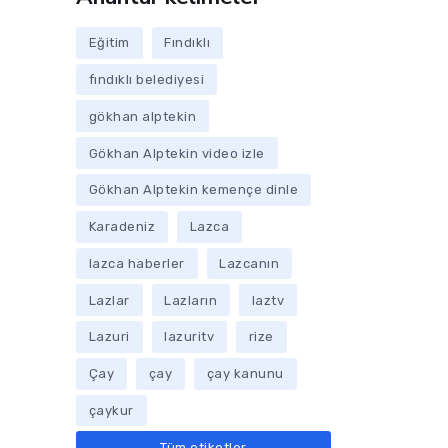
Eğitim
Fındıklı
fındıklı belediyesi
gökhan alptekin
Gökhan Alptekin video izle
Gökhan Alptekin kemençe dinle
Karadeniz
Lazca
lazca haberler
Lazcanın
Lazlar
Lazların
laztv
Lazuri
lazuritv
rize
Çay
çay
çay kanunu
çaykur
Tüm etiketler