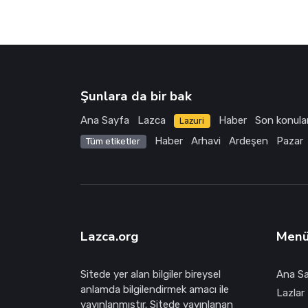
Şunlara da bir bak
Ana Sayfa
Lazca
Haber
Son konula
Lazuri
Haber
Arhavi
Ardeşen
Pazar
Tüm etiketler
Lazca.org
Men
Sitede yer alan bilgiler bireysel
Ana S
anlamda bilgilendirmek amacı ile
Lazlar 
yayınlanmıştır. Sitede yayınlanan