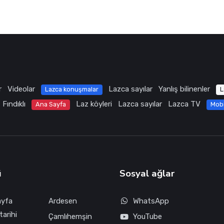
r
Videolar
Lazca sayılar
Yanlış bilinenler
Lazca konuşmalar
L
Fındıklı
Laz köyleri
Lazca sayılar
Lazca TV
Ana Sayfa
Mob
ü
Sosyal ağlar
ayfa
Ardesen
WhatsApp
tarihi
Çamlıhemşin
YouTube