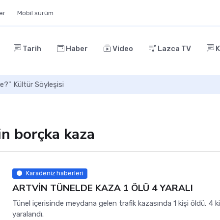
ler
Mobil sürüm
Tarih
Haber
Video
Lazca TV
K
e?" Kültür Söyleşisi
in borçka kaza
Karadeniz haberleri
ARTVİN TÜNELDE KAZA 1 ÖLÜ 4 YARALI
Tünel içerisinde meydana gelen trafik kazasında 1 kişi öldü, 4 ki
yaralandı.