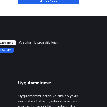
Tüm etiketler
Yazarlar
Lazca dilbilgisi
azca ders
il Sürüm
Uygulamalrımız
Uygulamamızı indirin ve size en yakın
son dakika haber uyarılarını ve en son
manşetleri ve günlük makaleleri alın.