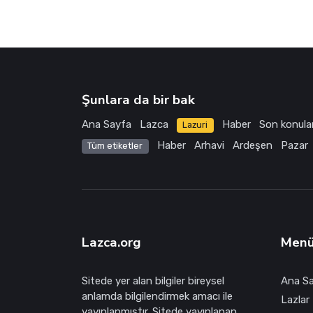
Şunlara da bir bak
Ana Sayfa
Lazca
Haber
Son konula
Lazuri
Haber
Arhavi
Ardeşen
Pazar
Tüm etiketler
Lazca.org
Men
Sitede yer alan bilgiler bireysel
Ana S
anlamda bilgilendirmek amacı ile
Lazlar 
yayınlanmıştır. Sitede yayınlanan