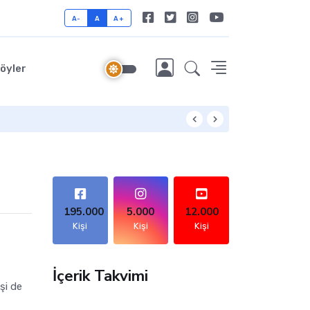
A-
A
A+
öyler
Mekaleskirit: Doğu
195.000
5.000
12.000
Kişi
Kişi
Kişi
İçerik Takvimi
şi de