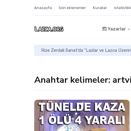
Anasayfa
Son eklenenler
Kurallar
istatistik
Yazarlar
Rize Zerdali Sanat'da "Lazlar ve Lazca Üzerin
Anahtar kelimeler: artv