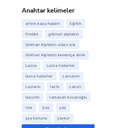
Anahtar kelimeler
artvin kaza haberi
Eğitim
Fındıklı
gökhan alptekin
Gökhan Alptekin video izle
Gökhan Alptekin kemençe dinle
Lazca
Lazca haberler
lazca haberler
Lazcanın
Lazların
laztv
Lazuri
lazuritv
ramazan kosanoğlu
rize
Çay
çay
çay kanunu
çaykur