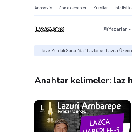
Anasayfa
Son eklenenler
Kurallar
istatistik
Yazarlar
Rize Zerdali Sanat'da "Lazlar ve Lazca Üzerin
Anahtar kelimeler: laz 