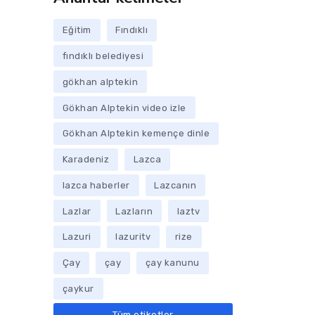
Eğitim
Fındıklı
fındıklı belediyesi
gökhan alptekin
Gökhan Alptekin video izle
Gökhan Alptekin kemençe dinle
Karadeniz
Lazca
lazca haberler
Lazcanın
Lazlar
Lazların
laztv
Lazuri
lazuritv
rize
Çay
çay
çay kanunu
çaykur
Tüm etiketler