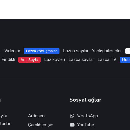
r
Videolar
Lazca sayılar
Yanlış bilinenler
Lazca konuşmalar
L
Fındıklı
Laz köyleri
Lazca sayılar
Lazca TV
Ana Sayfa
Mob
ü
Sosyal ağlar
ayfa
Ardesen
WhatsApp
tarihi
Çamlıhemşin
YouTube