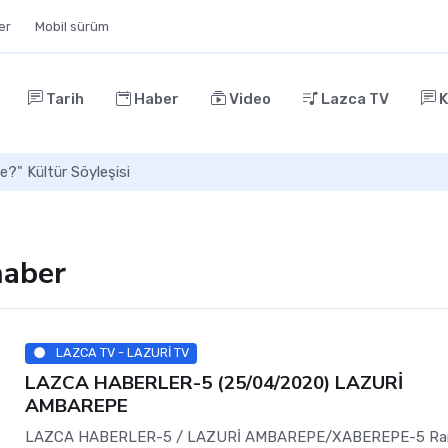
ler
Mobil sürüm
Tarih
Haber
Video
Lazca TV
K
e?" Kültür Söyleşisi
haber
LAZCA TV - LAZURİ TV
LAZCA HABERLER-5 (25/04/2020) LAZURİ
AMBAREPE
LAZCA HABERLER-5 / LAZURİ AMBAREPE/XABEREPE-5 R