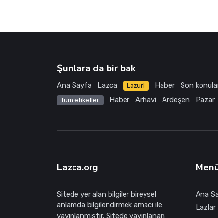
Şunlara da bir bak
Ana Sayfa
Lazca
Haber
Son konula
Lazuri
Haber
Arhavi
Ardeşen
Pazar
Tüm etiketler
Lazca.org
Men
Sitede yer alan bilgiler bireysel
Ana S
anlamda bilgilendirmek amacı ile
Lazlar 
yayınlanmıştır. Sitede yayınlanan