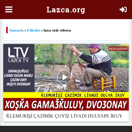
Laz
ca.org
Anasayfa
»
Etiketler
» lazca sırık videosu
ǨLEMURİŞİ ÇAZİMİK ÇOYİZ LİVADİ DULYAPE İKUY