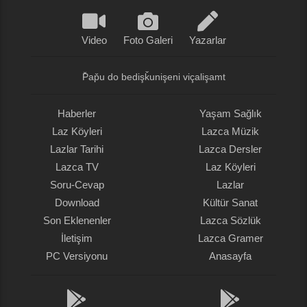
Video
Foto Galeri
Yazarlar
P̌ap̌u do bedişǩunişeni viçalişamt
Haberler
Yaşam Sağlık
Laz Köyleri
Lazca Müzik
Lazlar Tarihi
Lazca Dersler
Lazca TV
Laz Köyleri
Soru-Cevap
Lazlar
Download
Kültür Sanat
Son Eklenenler
Lazca Sözlük
İletişim
Lazca Gramer
PC Versiyonu
Anasayfa