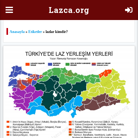
Laz
ca.org
Anasayfa
»
Etiketler
» lazlar kimdir?