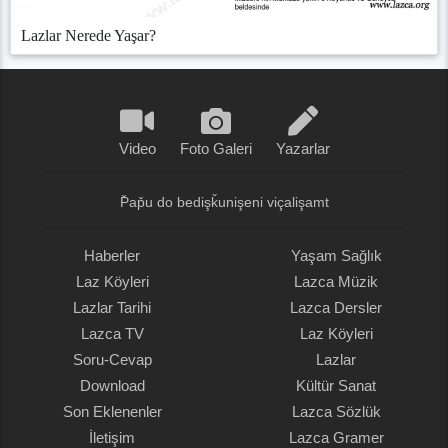
Lazlar Nerede Yaşar?
Video
Foto Galeri
Yazarlar
P̌ap̌u do bedişǩunişeni viçalişamt
Haberler
Yaşam Sağlık
Laz Köyleri
Lazca Müzik
Lazlar Tarihi
Lazca Dersler
Lazca TV
Laz Köyleri
Soru-Cevap
Lazlar
Download
Kültür Sanat
Son Eklenenler
Lazca Sözlük
İletişim
Lazca Gramer