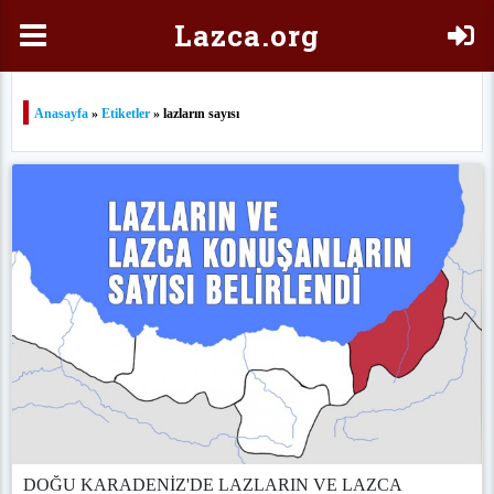
Laz
ca.org
Anasayfa
»
Etiketler
» lazların sayısı
DOĞU KARADENİZ'DE LAZLARIN VE LAZCA