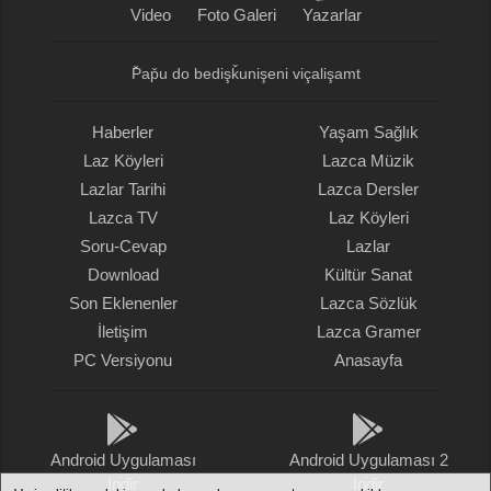
Video
Foto Galeri
Yazarlar
P̌ap̌u do bedişǩunişeni viçalişamt
Haberler
Yaşam Sağlık
Laz Köyleri
Lazca Müzik
Lazlar Tarihi
Lazca Dersler
Lazca TV
Laz Köyleri
Soru-Cevap
Lazlar
Download
Kültür Sanat
Son Eklenenler
Lazca Sözlük
İletişim
Lazca Gramer
PC Versiyonu
Anasayfa
Android Uygulaması
Android Uygulaması 2
İndir
İndir