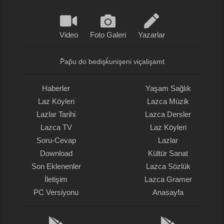
Video
Foto Galeri
Yazarlar
P̌ap̌u do bedişǩunişeni viçalişamt
Haberler
Yaşam Sağlık
Laz Köyleri
Lazca Müzik
Lazlar Tarihi
Lazca Dersler
Lazca TV
Laz Köyleri
Soru-Cevap
Lazlar
Download
Kültür Sanat
Son Eklenenler
Lazca Sözlük
İletişim
Lazca Gramer
PC Versiyonu
Anasayfa