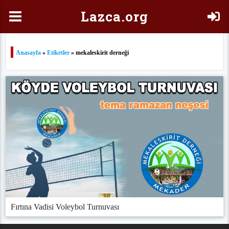
Laz
ca.org
Anasayfa
»
Etiketler
» mekaleskirit derneği
Fırtına Vadisi Voleybol Turnuvası