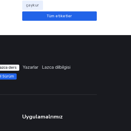
çaykur
Tüm etiketler
Yazarlar
Lazca dilbilgisi
azca ders
il Sürüm
Uygulamalrımız