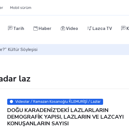
ler
Mobil sürüm
Tarih
Haber
Video
Lazca TV
K
e?" Kültür Söyleşisi
adar laz
Videolar / Ramazan Kosanoğlu ǨLEMURİŞİ / Lazlar
DOĞU KARADENİZ’DEKİ LAZLARLARIN
DEMOGRAFİK YAPISI, LAZLARIN VE LAZCAYI
KONUŞANLARIN SAYISI