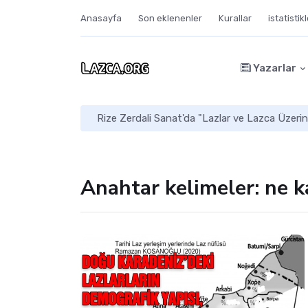
Anasayfa
Son eklenenler
Kurallar
istatistik
Yazarlar
Rize Zerdali Sanat'da "Lazlar ve Lazca Üzerin
Anahtar kelimeler: ne k