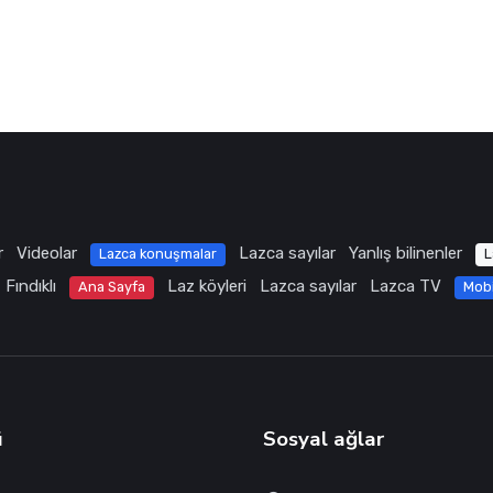
r
Videolar
Lazca sayılar
Yanlış bilinenler
Lazca konuşmalar
L
Fındıklı
Laz köyleri
Lazca sayılar
Lazca TV
Ana Sayfa
Mob
ü
Sosyal ağlar