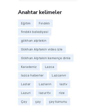
Anahtar kelimeler
Eğitim
Fındıklı
fındıklı belediyesi
gökhan alptekin
Gökhan Alptekin video izle
Gökhan Alptekin kemençe dinle
Karadeniz
Lazca
lazca haberler
Lazcanın
Lazlar
Lazların
laztv
Lazuri
lazuritv
rize
Çay
çay
çay kanunu