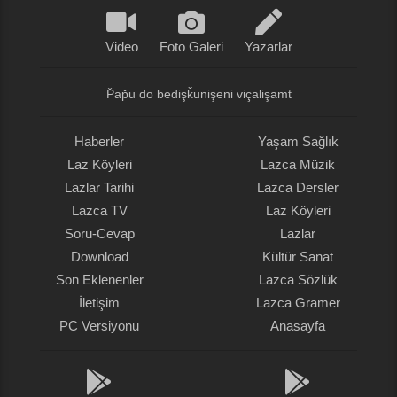
Video
Foto Galeri
Yazarlar
P̌ap̌u do bedişǩunişeni viçalişamt
Haberler
Yaşam Sağlık
Laz Köyleri
Lazca Müzik
Lazlar Tarihi
Lazca Dersler
Lazca TV
Laz Köyleri
Soru-Cevap
Lazlar
Download
Kültür Sanat
Son Eklenenler
Lazca Sözlük
İletişim
Lazca Gramer
PC Versiyonu
Anasayfa