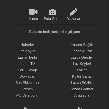
Video
Foto Galeri
Yazarlar
P̌ap̌u do bedişǩunişeni viçalişamt
Haberler
Yaşam Sağlık
Laz Köyleri
Lazca Müzik
Lazlar Tarihi
Lazca Dersler
Lazca TV
Laz Köyleri
Soru-Cevap
Lazlar
Download
Kültür Sanat
Son Eklenenler
Lazca Sözlük
İletişim
Lazca Gramer
PC Versiyonu
Anasayfa