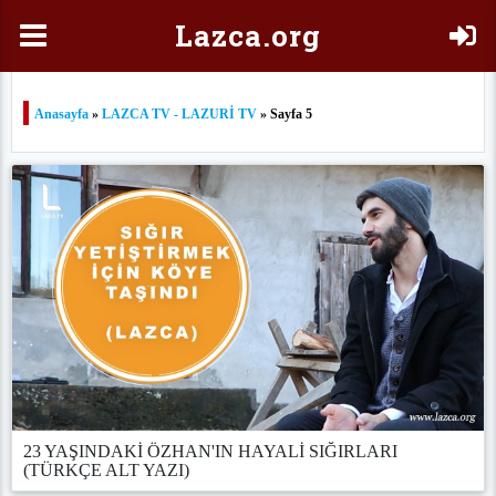
Laz
ca.org
Anasayfa
»
LAZCA TV - LAZURİ TV
» Sayfa 5
23 YAŞINDAKİ ÖZHAN'IN HAYALİ SIĞIRLARI
(TÜRKÇE ALT YAZI)