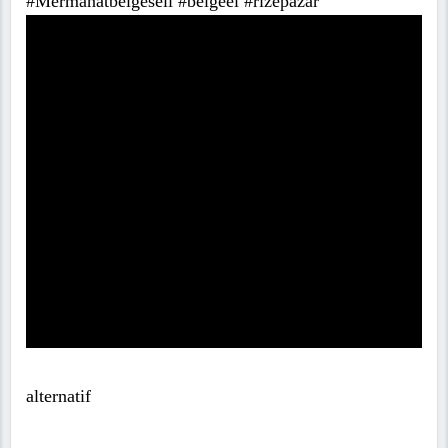
#Mermanatbelgeseli #belgeel #rizepazar
alternatif