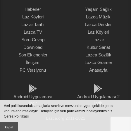
Haberler
Yaşam Sağlık
Laz Köyleri
Lazca Müzik
Lazlar Tarihi
Lazca Dersler
Lazca TV
Laz Köyleri
Soru-Cevap
Lazlar
Download
Kültür Sanat
Son Eklenenler
Lazca Sözlük
İletişim
Lazca Gramer
PC Versiyonu
Anasayfa
Android Uygulaması
Android Uygulaması 2
İndir
İndir
Veri politikasındaki amaçlarla sınırlı ve mevzuata uygun şekilde çerez
konumlandırmaktayız. Detaylar için veri politikamızı inceleyebilirsiniz.
Çerez Politikası
Lazca.org 2011-2022
kapat