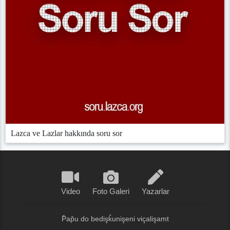
Lazca ve Lazlar hakkında soru sor
Video
Foto Galeri
Yazarlar
P̌ap̌u do bedişǩunişeni viçalişamt