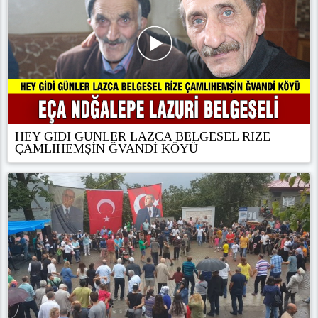
HEY GİDİ GÜNLER LAZCA BELGESEL RİZE
ÇAMLIHEMŞİN ĞVANDİ KÖYÜ