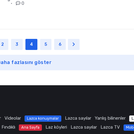
0
2
3
4
5
6
aha fazlasını göster
r
Videolar
Lazca sayılar
Yanlış bilinenler
Lazca konuşmalar
L
Fındıklı
Laz köyleri
Lazca sayılar
Lazca TV
Ana Sayfa
Mob