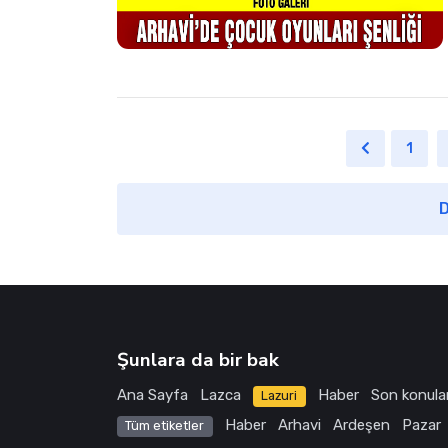
1
D
Şunlara da bir bak
Ana Sayfa
Lazca
Haber
Son konula
Lazuri
Haber
Arhavi
Ardeşen
Pazar
Tüm etiketler