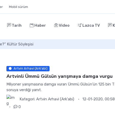
ler
Mobil sürüm
Tarih
Haber
Video
Lazca TV
K
e?" Kültür Söyleşisi
Artvin Arhavi (Ark'abi)
Artvinli Ümmü Gülsün yarışmaya damga vurgu
Milyoner yarışmasına damga vuran Ümmü Gülsün'ün 125 bin TL'
soruya verdiği yanıt.
Kategori:
Artvin Arhavi (Ark'abi)
12-01-2020, 00:58
0