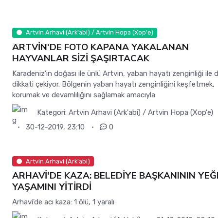
Artvin Arhavi (Ark'abi) / Artvin Hopa (Xop'e)
ARTVİN'DE FOTO KAPANA YAKALANAN
HAYVANLAR SİZİ ŞAŞIRTACAK
Karadeniz'in doğası ile ünlü Artvin, yaban hayatı zenginliği ile 
dikkati çekiyor. Bölgenin yaban hayatı zenginliğini keşfetmek,
korumak ve devamlılığını sağlamak amacıyla
Kategori:
Artvin Arhavi (Ark'abi) / Artvin Hopa (Xop'e)
30-12-2019, 23:10
0
Artvin Arhavi (Ark'abi)
ARHAVİ'DE KAZA: BELEDİYE BAŞKANININ YEĞ
YAŞAMINI YİTİRDİ
Arhavi'de acı kaza: 1 ölü, 1 yaralı