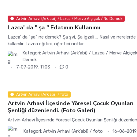
Artvin Arhavi (Ark'abi) / Lazca / Merve Alçiçek / Ne Demek
Lazca' da " şa " Edatının Kullanımı
Lazca' da "şa" ne demek? Şa şvi, Şa igzali ... Nasıl ve nerelerde
kullanılır. Lazca eğitici, öğretici notlar.
Kategori:
Artvin Arhavi (Ark'abi) / Lazca / Merve Alçiçe
Demek
7-07-2019, 11:03
0
Artvin Arhavi (Ark'abi) / foto
Artvin Arhavi İlçesinde Yöresel Çocuk Oyunları
Şenliği düzenlendi. (Foto Galeri)
Artvin Arhavi İlçesinde Yöresel Çocuk Oyunları Şenliği düzenlen
Kategori:
Artvin Arhavi (Ark'abi) / foto
16-06-2019,