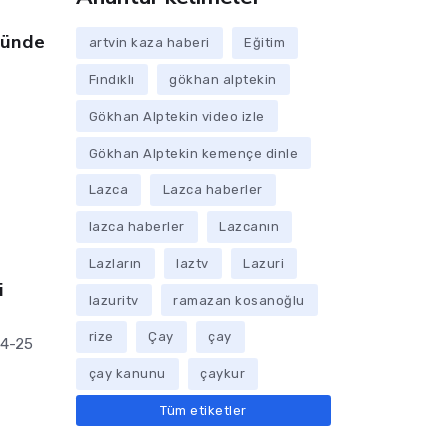
yünde
artvin kaza haberi
Eğitim
Fındıklı
gökhan alptekin
Gökhan Alptekin video izle
Gökhan Alptekin kemençe dinle
Lazca
Lazca haberler
lazca haberler
Lazcanın
Lazların
laztv
Lazuri
i
lazuritv
ramazan kosanoğlu
rize
Çay
çay
24-25
çay kanunu
çaykur
Tüm etiketler