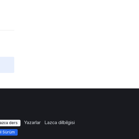
Yazarlar
Lazca dilbilgisi
azca ders
il Sürüm