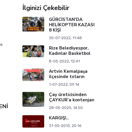
İlginizi Çekebilir
GÜRCİSTAN'DA
HELİKOPTER KAZASI
8 KİŞİ
30-07-2022, 11:48
de
Rize Belediyespor,
Kadınlar Basketbol
8-05-2022, 12:41
Artvin Kemalpaşa
ilçesinde tırların
1-07-2022, 09:14
Çay üreticisinden
ÇAYKUR'a kontenjan
ENİ
28-05-2020, 14:50
KARGIŞ!..
31-05-2013, 20:16