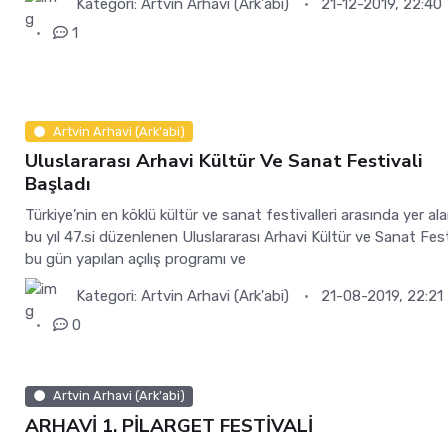
Kategori:
Artvin Arhavi (Ark'abi)
21-12-2019, 22:40
1
Artvin Arhavi (Ark'abi)
Uluslararası Arhavi Kültür Ve Sanat Festivali
Başladı
Türkiye’nin en köklü kültür ve sanat festivalleri arasında yer al
bu yıl 47.si düzenlenen Uluslararası Arhavi Kültür ve Sanat Fest
bu gün yapılan açılış programı ve
Kategori:
Artvin Arhavi (Ark'abi)
21-08-2019, 22:21
0
Artvin Arhavi (Ark'abi)
ARHAVİ 1. PİLARGET FESTİVALİ