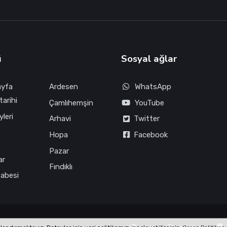
ü
Sosyal ağlar
ayfa
Ardesen
WhatsApp
tarihi
Çamlıhemşin
YouTube
leri
Arhavi
Twitter
Hopa
Facebook
Pazar
ar
Fındıklı
fabesi