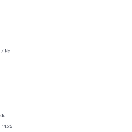
k / Ne
di.
 14:25