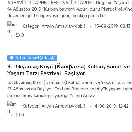
ARHAVİ 1. PİLARGET FESTİVALİ PİLARGET Doğa ve Yaşam D
14 Ağustos 2019 (Kurban bayramı 4.gün) günü Pilarget köyün
düzenlediği etkinliğe yaşlı, genç oldukça geniş bir
Kategori:
Artvin Arhavi (Ark'abi)
15-08-2019, 08:13
0
Artvin Arhavi (Ark'abi)
3. Dikyamaç Köyü (Ǩamp̌arna) Kültür, Sanat ve
Yaşam Tarzı Festivali Başlıyor
3. Dikyamaç Köyü (Ǩamp̌arna) Kültür, Sanat ve Yaşam Tarzı Fes
13 Ağustos'da Başlıyor Festival Bögenin en büyük yaşam tarz
müzesine ev sahipliğini yaptığı Artvin Arhavi
Kategori:
Artvin Arhavi (Ark'abi)
4-08-2019, 12:42
0