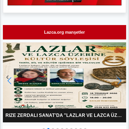
Lazca.org manşetler
RIZE ZERDALI SANAT'DA "LAZLAR VE LAZCA ÜZERINE?" KÜLTÜR SÖYLEŞISI