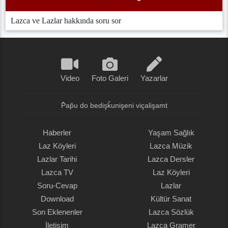
Lazca ve Lazlar hakkında soru sor
Video
Foto Galeri
Yazarlar
P̌ap̌u do bedişǩunişeni viçalişamt
Haberler
Yaşam Sağlık
Laz Köyleri
Lazca Müzik
Lazlar Tarihi
Lazca Dersler
Lazca TV
Laz Köyleri
Soru-Cevap
Lazlar
Download
Kültür Sanat
Son Eklenenler
Lazca Sözlük
İletişim
Lazca Gramer